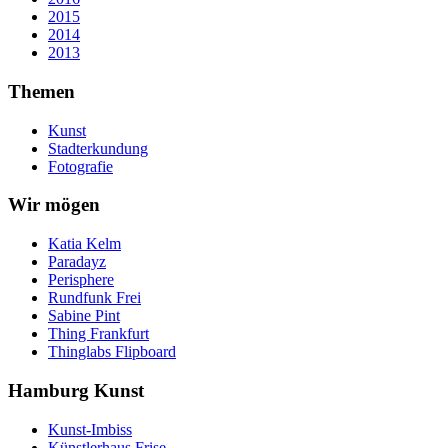
2015
2014
2013
Themen
Kunst
Stadterkundung
Fotografie
Wir mögen
Katia Kelm
Paradayz
Perisphere
Rundfunk Frei
Sabine Pint
Thing Frankfurt
Thinglabs Flipboard
Hamburg Kunst
Kunst-Imbiss
Künstlerhaus Frise