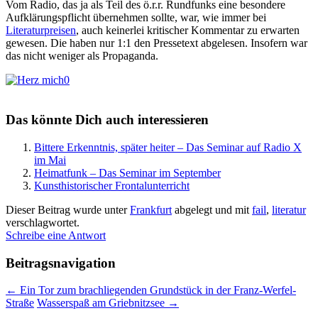
Vom Radio, das ja als Teil des ö.r.r. Rundfunks eine besondere
Aufklärungspflicht übernehmen sollte, war, wie immer bei
Literaturpreisen
, auch keinerlei kritischer Kommentar zu erwarten
gewesen. Die haben nur 1:1 den Pressetext abgelesen. Insofern war
das nicht weniger als Propaganda.
0
Das könnte Dich auch interessieren
Bittere Erkenntnis, später heiter – Das Seminar auf Radio X
im Mai
Heimatfunk – Das Seminar im September
Kunsthistorischer Frontalunterricht
Dieser Beitrag wurde unter
Frankfurt
abgelegt und mit
fail
,
literatur
verschlagwortet.
Schreibe eine Antwort
Beitragsnavigation
←
Ein Tor zum brachliegenden Grundstück in der Franz-Werfel-
Straße
Wasserspaß am Griebnitzsee
→