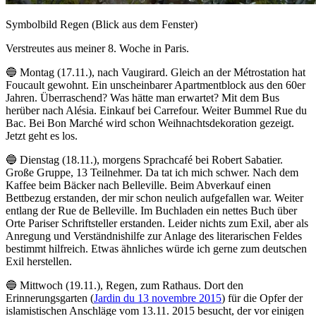
Symbolbild Regen (Blick aus dem Fenster)
Verstreutes aus meiner 8. Woche in Paris.
🔵 Montag (17.11.), nach Vaugirard. Gleich an der Métrostation hat
Foucault gewohnt. Ein unscheinbarer Apartmentblock aus den 60er
Jahren. Überraschend? Was hätte man erwartet? Mit dem Bus
herüber nach Alésia. Einkauf bei Carrefour. Weiter Bummel Rue du
Bac. Bei Bon Marché wird schon Weihnachtsdekoration gezeigt.
Jetzt geht es los.
🔵 Dienstag (18.11.), morgens Sprachcafé bei Robert Sabatier.
Große Gruppe, 13 Teilnehmer. Da tat ich mich schwer. Nach dem
Kaffee beim Bäcker nach Belleville. Beim Abverkauf einen
Bettbezug erstanden, der mir schon neulich aufgefallen war. Weiter
entlang der Rue de Belleville. Im Buchladen ein nettes Buch über
Orte Pariser Schriftsteller erstanden. Leider nichts zum Exil, aber als
Anregung und Verständnishilfe zur Anlage des literarischen Feldes
bestimmt hilfreich. Etwas ähnliches würde ich gerne zum deutschen
Exil herstellen.
🔵 Mittwoch (19.11.), Regen, zum Rathaus. Dort den
Erinnerungsgarten (
Jardin du 13 novembre 2015
) für die Opfer der
islamistischen Anschläge vom 13.11. 2015 besucht, der vor einigen