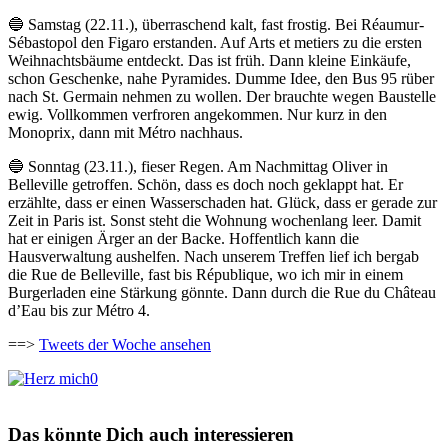
🔵 Samstag (22.11.), überraschend kalt, fast frostig. Bei Réaumur-
Sébastopol den Figaro erstanden. Auf Arts et metiers zu die ersten
Weihnachtsbäume entdeckt. Das ist früh. Dann kleine Einkäufe,
schon Geschenke, nahe Pyramides. Dumme Idee, den Bus 95 rüber
nach St. Germain nehmen zu wollen. Der brauchte wegen Baustelle
ewig. Vollkommen verfroren angekommen. Nur kurz in den
Monoprix, dann mit Métro nachhaus.
🔵 Sonntag (23.11.), fieser Regen. Am Nachmittag Oliver in
Belleville getroffen. Schön, dass es doch noch geklappt hat. Er
erzählte, dass er einen Wasserschaden hat. Glück, dass er gerade zur
Zeit in Paris ist. Sonst steht die Wohnung wochenlang leer. Damit
hat er einigen Ärger an der Backe. Hoffentlich kann die
Hausverwaltung aushelfen. Nach unserem Treffen lief ich bergab
die Rue de Belleville, fast bis République, wo ich mir in einem
Burgerladen eine Stärkung gönnte. Dann durch die Rue du Château
d’Eau bis zur Métro 4.
==>
Tweets der Woche ansehen
0
Das könnte Dich auch interessieren