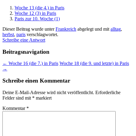
Woche 13 (die 4.) in Paris
Woche 12 (3) in Paris
Paris zur 10. Woche (1)
Dieser Beitrag wurde unter
Frankreich
abgelegt und mit
alltag
,
herbst
,
paris
verschlagwortet.
Schreibe eine Antwort
Beitragsnavigation
←
Woche 16 (die 7.) in Paris
Woche 18 (die 9. und letzte) in Paris
→
Schreibe einen Kommentar
Deine E-Mail-Adresse wird nicht veröffentlicht.
Erforderliche
Felder sind mit
*
markiert
Kommentar
*