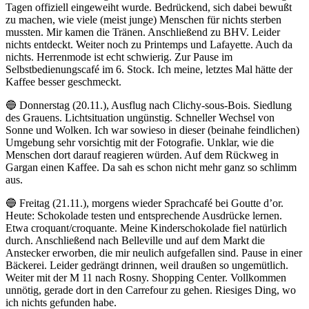
Tagen offiziell eingeweiht wurde. Bedrückend, sich dabei bewußt
zu machen, wie viele (meist junge) Menschen für nichts sterben
mussten. Mir kamen die Tränen. Anschließend zu BHV. Leider
nichts entdeckt. Weiter noch zu Printemps und Lafayette. Auch da
nichts. Herrenmode ist echt schwierig. Zur Pause im
Selbstbedienungscafé im 6. Stock. Ich meine, letztes Mal hätte der
Kaffee besser geschmeckt.
🔵 Donnerstag (20.11.), Ausflug nach Clichy-sous-Bois. Siedlung
des Grauens. Lichtsituation ungünstig. Schneller Wechsel von
Sonne und Wolken. Ich war sowieso in dieser (beinahe feindlichen)
Umgebung sehr vorsichtig mit der Fotografie. Unklar, wie die
Menschen dort darauf reagieren würden. Auf dem Rückweg in
Gargan einen Kaffee. Da sah es schon nicht mehr ganz so schlimm
aus.
🔵 Freitag (21.11.), morgens wieder Sprachcafé bei Goutte d’or.
Heute: Schokolade testen und entsprechende Ausdrücke lernen.
Etwa croquant/croquante. Meine Kinderschokolade fiel natürlich
durch. Anschließend nach Belleville und auf dem Markt die
Anstecker erworben, die mir neulich aufgefallen sind. Pause in einer
Bäckerei. Leider gedrängt drinnen, weil draußen so ungemütlich.
Weiter mit der M 11 nach Rosny. Shopping Center. Vollkommen
unnötig, gerade dort in den Carrefour zu gehen. Riesiges Ding, wo
ich nichts gefunden habe.