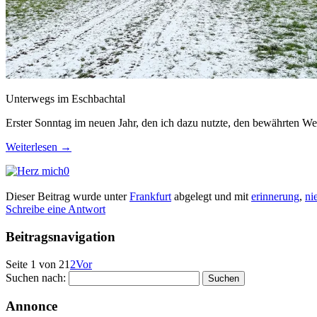
Unterwegs im Eschbachtal
Erster Sonntag im neuen Jahr, den ich dazu nutzte, den bewährten We
Weiterlesen
→
0
Dieser Beitrag wurde unter
Frankfurt
abgelegt und mit
erinnerung
,
ni
Schreibe eine Antwort
Beitragsnavigation
Seite 1 von 2
1
2
Vor
Suchen nach:
Annonce