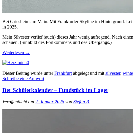
Bei Griesheim am Main. Mit Frankfurter Skyline im Hintergrund. Let
in 2025.
Mein Silvester verlief (auch) dieses Jahr wenig aufregend. Nach einem
schauen. (Sinnbild des Fortkommens und des Übergangs.)
Weiterlesen
→
0
Dieser Beitrag wurde unter
Frankfurt
abgelegt und mit
silvester
,
winte
Schreibe eine Antwort
Der Schülerkalender – Fundstück im Lager
Veröffentlicht am
2. Januar 2026
von
Stefan B.