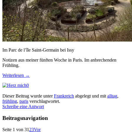
Im Parc de l’île Saint-Germain bei Issy
Notizen aus meiner fünften Woche in Paris. Im anbrechenden
Frühling.
Weiterlesen
→
0
Dieser Beitrag wurde unter
Frankreich
abgelegt und mit
alltag
,
frühling
,
paris
verschlagwortet.
Schreibe eine Antwort
Beitragsnavigation
Seite 1 von 3
1
2
3
Vor