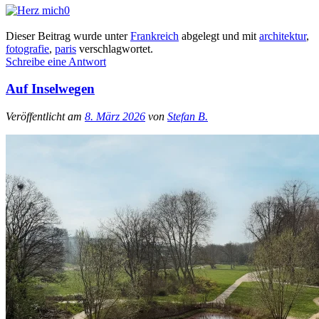
0
Dieser Beitrag wurde unter
Frankreich
abgelegt und mit
architektur
,
fotografie
,
paris
verschlagwortet.
Schreibe eine Antwort
Auf Inselwegen
Veröffentlicht am
8. März 2026
von
Stefan B.