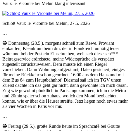
Vaux-le-Vicomte bei Melun klang interessant.
Schloß Vaux-le-Vicomte bei Melun, 27.5. 2026
…
🔵 Donnerstag (28.5.), morgens schnell zum Rewe, Proviant
einkaufen, Kleinkram beim dm, der in Frankreich unnötig teuer
wäre und bei der Post ein Einschreiben, weil sich diese sch***
Beitragsservice erdreistete, meine Widersprüche als verspätet
zugestellt zurückzuweisen. Dem musste ich einen Riegel
vorschieben. Dann Wohnung aufgeräumt, Daten gesichert, einiges
für meine Rückkehr schon geordnet. 16:00 aus dem Haus und mit
dem Bus 64 zum Hauptbahnhof. Diesmal saß ich im TGV unten.
Zuerst dachte ich das geht gar nicht, dann gewöhnte ich mich daran.
Zug wie gewohnt pünktlich in Paris angekommen, ich in die Métro
und 20min später schon zuhaus, wo ich den Mond beobachten
konnte, wie er über die Häuser streifte. Jetzt liegen noch etwas mehr
als vier Wochen in Paris vor mir.
…
🔵 Freitag (29.5.), große Runde heute im Sprachcafé bei Goutte