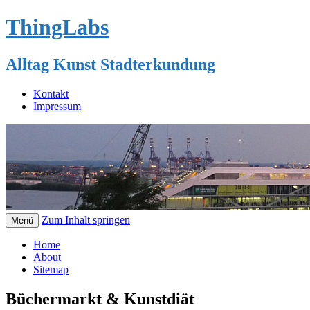
ThingLabs
Alltag Kunst Stadterkundung
Kontakt
Impressum
Zum Inhalt springen
Menü
Home
About
Sitemap
Büchermarkt & Kunstdiät