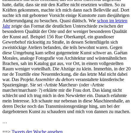
hatte, dafür, dass sie mir den Kaffee nicht ersetzten wollten. So zu
Kräften gekommen, machte ich mich dann nach Belleville auf. Dort
suchte ich mit gebotener Vorsicht einige Kunstorte zum diesjährigen
Atelierrundgang zu besuchen. Quasi diätisch. Wie
schon im letzten
Jahr
zeigte das Format die deutlichen Unterschiede zwischen der
besonderen Qualität der Orte und der weniger besonderen Qualität
der Kunst auf. Beispiel 156 Rue Oberkampf, ein grandioser
Gewerbehof rückseitig zu Straße, in dessen Seitenflügeln sich
zweistöckige Ateliers befanden, die teils bewohnt waren. Gegen
diese Umgebung kam selbst gutgemeinte Kunst schwer an. Gaétan
Morales, analoge Fotografie von Architektur und wüstenähnlichen
Brachen, sah im Katalog gut aus, vor Ort, in einem vollgestellten
Raum weniger vorteilhaft. Die Abzüge zu klein. Immerhin, in der 20
rue de Tourtille eine Neuentdeckung, die das letzte Mal nicht dabei
war. Das Projekt
Assembler du dehors
veranstaltete künstlerische
Spaziergänge. Sie sei ›Artiste Marcheur‹ (oder ›Artiste
marcher/marchant‹ ?) erklärte mir die Frau dort. Das klang nicht
schlecht und ich trug mich in den Newsletter ein. Danach erlahmte
mein Interesse. Ich schaute nur nebenan in diese Maschinenhalle, an
deren Decke noch das Transmissionsgestänge hing, um bei der
dargebotenen Kunst zu schaudern und mich von dannen zu machen.
…
==>
Tweets der Woche ansehen