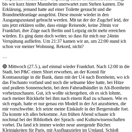
bis wir kurz hinter Mannheim unerwartet zum Stehen kamen. Die
Erklärung, jemand hatte auf einer Toilette geraucht und die
Brandmeldeanlage ausgelöst. Diese musste wieder in den
Ausgangszustand gebracht werden. Mit tat der der Zugchef leid, der
uns jetzt erklären sollte, dass einige Reisende, keine 20min vor
Frankfurt, ihre Züge nach Berlin und Leipzig nicht mehr erreichen
würden. Es ging dann doch weiter, so dass für mich nur 24min
Verspätung aufliefen. Um 21:37 kamen wir an, um 22:00 stand ich
schon vor meiner Wohnung. Rekord, nicht?
…
🔵 Mittwoch (27.5.), auf einmal wieder Frankfurt. Nach 12:00 in die
Stadt, bei P&C einen Short erworben, an der Konsti für
Kontoauszüge in die Bank, dann mit der U4 nach Bornheim, wo ich
das Fischauto vorfand und noch die seltsame Idee hatte, bei Hitze
und prallem Sonnenschein, bei dem Fahrradhändler in Alt-Bornheim
vorbeizuschauen. Gut, ich wollte sichergehen, ob es sich lohnte,
nach meiner Rückkehr bei ihm nach einem Rad zu schauen. Wie es
sich ergab, hatte er nur genau ein Modell in der Art anzubieten, die
mir vorschwebte. Ich setzte meine Einkäufe in der Bergerstraße fort.
Da konnte ich alles bekomme. Am frühen Abend schaute ich
nochmal bei der Bibliothek der Sprach- und Kulturwissenschaften
vorbei. Da fand ich immer wieder neue anregende Bücher.
Kleinigkeiten für Paris, mit Ausflugszielen im Umland. Schloß