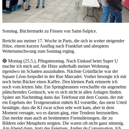
Sonntag. Büchermarkt zu Füssen von Saint-Sulpice.
Bericht aus meiner 17. Woche in Paris, die sich in weiter steigender
Hitze, einem kurzen Ausflug nach Frankfurt und abruptem
Wetterumschwung zum Sonntag erging.
🔵 Montag (25.5.), Pfingstmontag. Nach Einkauf beim Super U
machte ich mich auf, die Hitze außerhalb meiner Wohnung
irgendwo im Schatten auszuhalten. Nächste Grünfläche war der
Square Léon-Serpollet in der Rue Marcadet. Vorher besorgte ich mir
noch beim Bäcker einen Kaffee. Den kleinen Park erinnerte ich
noch vom letzten Jahr. Ein Springbrunnen verschaffte ein angenehm
plätscherndes Geräusch, wie es sich nicht in allen Anlagen finden.
Später am Nachmittag dann das Telefonat mit dem Cousin, der mir
ein Ergebnis der Textgeneration mittels KI vorstellte, das mein Urteil
bestätigte, dass die KI zwar schon sehr weit kam, aber in dem
Moment versagte, wo es darum ging, eine Tendenz herzustellen.
Das merkte man auch an bestimmten Formulierungen, die zu
Bildern oder Metaphern neigten. Die waren oft nicht ganz stimmig.
Am Abend dann, trotz des Feiertags, Atelier de Conversation. Ich