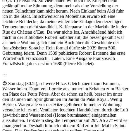
d’Or. 15 Personen. So viele hatten wir noch nie. Entsprechend
gedämpft meine Stimmung, denn mehr als eine Vorstellung der
neuen Teilnehmer kam nicht herum. Nach Einkauf beim Aldi fuhr
ich in die Stadt. Im schwedischen Möbelhaus erwarb ich eine
leichtere Bettdecke, da meine winterliche Einlage den derzeitigen
Temperaturen nicht standhielt. Kaffeepause in der Markthalle in der
Rue du Château d’Eau. Da war nichts los. Anschließend hielt ich
mich in der Bibliothek Robert Sabatier auf, die besser gekühlt war
als meine Wohnung. Ich fand ein Buch über die Geschichte der
französischen Sprache. Rein formal dürfte sie 2039 ihren 500.
Geburtstag feiern. Denn 1539 publizierte Robert Estienne das erste
Wörterbuch Französisch – Latein. Eine Ausgabe Französisch –
Französisch gab es erst um 1680 (Pierre Richelet).
…
🔵 Samstag (30.5.), schwere Hitze. Gleich zuerst zum Brunnen,
Wasser holen. Dann von Lorette aus immer im Schatten zum Bäcker
am Place des Petits Pères. Aber da schon zu heiß, besser im unter
den Bäumen am Springbrunnen im Jardin du Palai Royal. Wenig
Betrieb. Waren alle vor der Hitze geflohen? In meiner Wohnung
versuchte ich es mit Ventilator, feuchten Handtüchern durch die Luft
gewirbelt und Wassernebel (Home brumisateur) einigermaßen
auszuhalten. Trotzdem stieg die Temperatur auf 29°. Ab 27° wird es
unangenehm. Deshalb fuhr ich mit dem Rad zum Joli Mai in Saint-
Ouen. Das Straßenfest war schon in vollem Gange und