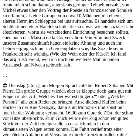
freute mich schon darauf, angesichts geringer Teilnehmerzahl, von
Michel etwas über den Vortrag der Poesie an französischen Schulen
zu erfahren, als eine Gruppe von etwa 10 Mädchen mit einem
älteren Herrn im Schlepptau bei uns auftauchte. Es handelte sich um
Schülerinnen einer Handelsschule, die so etwas wie ein soziales Jahr
absolvierten, worin sie verschiedene Einrichtung besuchen sollten,
eben auch das Maison de la Conversation. Von Sinn und Zweck
unserer Zusammenkunft hatten sie keine Ahnung und auch ihr
Lehrer erging sich nur in Gemeinplätzen wie, das Soziale sei in
Frankreich sehr wichtig. (Wie der Wein oder der Käse?) Ich fand
das arg frustrierend, weil ich mich ein weiteres Mal um einen
Austausch auf Niveau gebracht sah.
…
🔵 Dienstag (26.5.), am Morgen Sprachcafé bei Robert Sabatier. Mit
Pierre. Ein große Gruppe wieder, aber es klappte doch ganz gut mit
Fragen in der Art „Welches Tier wärest du gern?“ oder „Welche
Person?“ alle zum Reden zu bringen. Anschließend Kaffee beim
Bäcker in der Rue Versigny, dann zum Monoprix und sonst nur
noch in der Wohnung verbracht. 16:30 zum Gare de l’Est, der schon
vor Hitze überkochte. Zum Glück wurde der Zug schon ein gutes
Stück vor der Zeit bereitgestellt, so dass ich mich in den
klimatisierten Wagen retten konnte. Die Fahrt verlief trotz einer
verspäteten Abfahrt und Verspätung durch Grenzkontrollen ruhig,