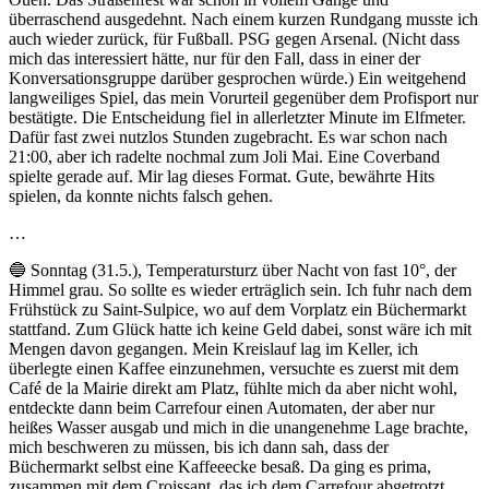
überraschend ausgedehnt. Nach einem kurzen Rundgang musste ich
auch wieder zurück, für Fußball. PSG gegen Arsenal. (Nicht dass
mich das interessiert hätte, nur für den Fall, dass in einer der
Konversationsgruppe darüber gesprochen würde.) Ein weitgehend
langweiliges Spiel, das mein Vorurteil gegenüber dem Profisport nur
bestätigte. Die Entscheidung fiel in allerletzter Minute im Elfmeter.
Dafür fast zwei nutzlos Stunden zugebracht. Es war schon nach
21:00, aber ich radelte nochmal zum Joli Mai. Eine Coverband
spielte gerade auf. Mir lag dieses Format. Gute, bewährte Hits
spielen, da konnte nichts falsch gehen.
…
🔵 Sonntag (31.5.), Temperatursturz über Nacht von fast 10°, der
Himmel grau. So sollte es wieder erträglich sein. Ich fuhr nach dem
Frühstück zu Saint-Sulpice, wo auf dem Vorplatz ein Büchermarkt
stattfand. Zum Glück hatte ich keine Geld dabei, sonst wäre ich mit
Mengen davon gegangen. Mein Kreislauf lag im Keller, ich
überlegte einen Kaffee einzunehmen, versuchte es zuerst mit dem
Café de la Mairie direkt am Platz, fühlte mich da aber nicht wohl,
entdeckte dann beim Carrefour einen Automaten, der aber nur
heißes Wasser ausgab und mich in die unangenehme Lage brachte,
mich beschweren zu müssen, bis ich dann sah, dass der
Büchermarkt selbst eine Kaffeeecke besaß. Da ging es prima,
zusammen mit dem Croissant, das ich dem Carrefour abgetrotzt