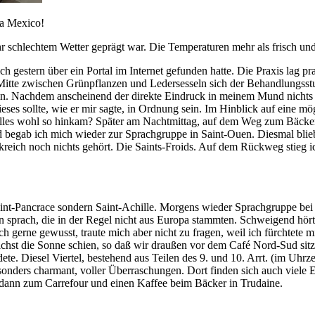
va Mexico!
ehr schlechtem Wetter geprägt war. Die Temperaturen mehr als frisch u
ch gestern über ein Portal im Internet gefunden hatte. Die Praxis lag 
itte zwischen Grünpflanzen und Ledersesseln sich der Behandlungsstuhl
 Nachdem anscheinend der direkte Eindruck in meinem Mund nichts erga
ieses sollte, wie er mir sagte, in Ordnung sein. Im Hinblick auf eine 
les wohl so hinkam? Später am Nachtmittag, auf dem Weg zum Bäcker bei
 begab ich mich wieder zur Sprachgruppe in Saint-Ouen. Diesmal blie
kreich noch nichts gehört. Die Saints-Froids. Auf dem Rückweg stieg i
 Saint-Pancrace sondern Saint-Achille. Morgens wieder Sprachgruppe be
 sprach, die in der Regel nicht aus Europa stammten. Schweigend hört
ich gerne gewusst, traute mich aber nicht zu fragen, weil ich fürchte
ichst die Sonne schien, so daß wir draußen vor dem Café Nord-Sud sit
dete. Diesel Viertel, bestehend aus Teilen des 9. und 10. Arrt. (im Uh
nders charmant, voller Überraschungen. Dort finden sich auch viele
 dann zum Carrefour und einen Kaffee beim Bäcker in Trudaine.