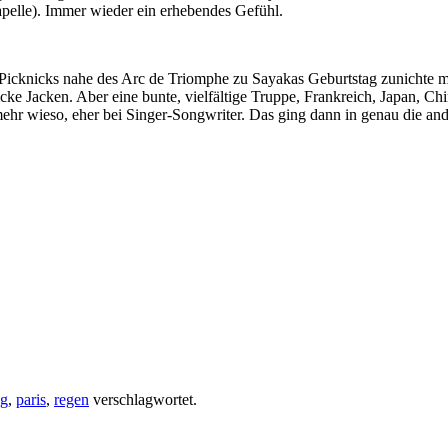
apelle). Immer wieder ein erhebendes Gefühl.
Picknicks nahe des Arc de Triomphe zu Sayakas Geburtstag zunichte mac
icke Jacken. Aber eine bunte, vielfältige Truppe, Frankreich, Japan, C
 mehr wieso, eher bei Singer-Songwriter. Das ging dann in genau die a
ng
,
paris
,
regen
verschlagwortet.