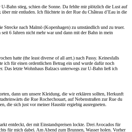
U-Bahn stieg, schien die Sonne. Da fehlte mir plötzlich die Lust auf
k über mir entluden. Ich flüchtete in der Rue du Château d’Eau in die
die Strecke nach Malmö (Kopenhagen) zu umständlich und zu teuer.
 seit 6 Jahren nicht mehr war und dann mit der Bahn in mein
hen hatte (the least diverse of all arrt.) nach Passy. Keinesfalls
te ich für einen ordentlichen Betrag ein und wurde dafür noch
er. Das letzte Wohnhaus Balzacs unterwegs zur U-Bahn ließ ich
rten, dann um unsere Kleidung, die wir erklären sollten, Herkunft
tadteinwärts die Rue Rochechouart, auf Nebenstraßen zur Rue du
 die sich just vor meiner Haustür ergiebig ausregneten.
 entdeckt, der mit Einstandspreisen lockte. Drei Avocados für
 nichts für mich dabei. Am Abend zum Brunnen, Wasser holen. Vorher