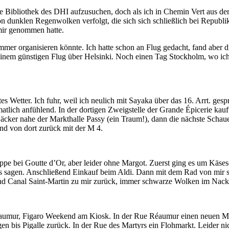
e Bibliothek des DHI aufzusuchen, doch als ich in Chemin Vert aus der 
von dunklen Regenwolken verfolgt, die sich sich schließlich bei Republi
mir genommen hatte.
mer organisieren könnte. Ich hatte schon an Flug gedacht, fand aber 
 einem günstigen Flug über Helsinki. Noch einen Tag Stockholm, wo ich
 Wetter. Ich fuhr, weil ich neulich mit Sayaka über das 16. Arrt. gesproc
matlich anfühlend. In der dortigen Zweigstelle der Grande Épicerie kauf
äcker nahe der Markthalle Passy (ein Traum!), dann die nächste Schau
nd von dort zurück mit der M 4.
pe bei Goutte d’Or, aber leider ohne Margot. Zuerst ging es um Käseso
s sagen. Anschließend Einkauf beim Aldi. Dann mit dem Rad von mir s
 Canal Saint-Martin zu mir zurück, immer schwarze Wolken im Nacken,
mur, Figaro Weekend am Kiosk. In der Rue Réaumur einen neuen Markt
agen bis Pigalle zurück. In der Rue des Martyrs ein Flohmarkt. Leider