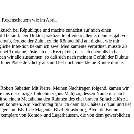
nd Regenschauern wie im April.
praktisch bei République und machte zunächst auf mich einen
 befand. Der Doktor praktizierte offenbar alleine, denn es gab vor
b, fertigte der Zahnarzt ein Röntgenbild an, digital, wie mir
mögliche Infektion bekam ich zwei Medikamente verordnet, musste 23
 Trudaine, löste ich das Rezept ein, dass ich ebenfalls in bar
ben wir alle zusammen, so daß sich nach meinem Gefühl der Duktus
ch bei Place de Clichy aus und lief noch eine kleine Runde durchs
i Robert Sabatier. Mit Pierre. Meinen Nachfragen folgend, kamen wir
e uns der einzige Teilnehmer (aus Mali) zu, dessen Name mir noch
te mit so einem Metathema den Rahmen des eher braven Sprachcafés zu
zen konnten. Am Nachmittag fuhr ich dann bis Château d’Eau und lief
rzeigersinn: Blvd. de Magenta, Blvd. Strasbourg, Blvd. de Bonne
 Exemplare von Kontor- und Lagerhäusern, die von dem gewerblichen