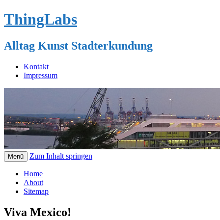
ThingLabs
Alltag Kunst Stadterkundung
Kontakt
Impressum
Zum Inhalt springen
Menü
Home
About
Sitemap
Viva Mexico!