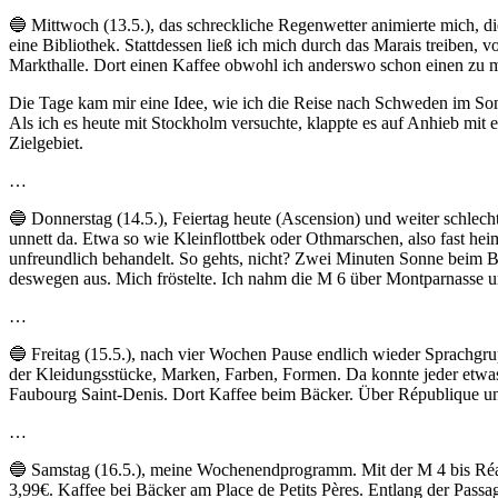
🔵 Mittwoch (13.5.), das schreckliche Regenwetter animierte mich, di
eine Bibliothek. Stattdessen ließ ich mich durch das Marais treiben, 
Markthalle. Dort einen Kaffee obwohl ich anderswo schon einen zu 
Die Tage kam mir eine Idee, wie ich die Reise nach Schweden im Som
Als ich es heute mit Stockholm versuchte, klappte es auf Anhieb mit
Zielgebiet.
…
🔵 Donnerstag (14.5.), Feiertag heute (Ascension) und weiter schlechtes
unnett da. Etwa so wie Kleinflottbek oder Othmarschen, also fast hei
unfreundlich behandelt. So gehts, nicht? Zwei Minuten Sonne beim B
deswegen aus. Mich fröstelte. Ich nahm die M 6 über Montparnasse u
…
🔵 Freitag (15.5.), nach vier Wochen Pause endlich wieder Sprachgrup
der Kleidungsstücke, Marken, Farben, Formen. Da konnte jeder etwa
Faubourg Saint-Denis. Dort Kaffee beim Bäcker. Über République und
…
🔵 Samstag (16.5.), meine Wochenendprogramm. Mit der M 4 bis Réau
3,99€. Kaffee bei Bäcker am Place de Petits Pères. Entlang der Pass