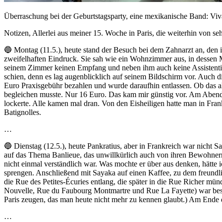
Überraschung bei der Geburtstagsparty, eine mexikanische Band: Vi
Notizen, Allerlei aus meiner 15. Woche in Paris, die weiterhin von s
🔵 Montag (11.5.), heute stand der Besuch bei dem Zahnarzt an, den i
zweifelhaften Eindruck. Sie sah wie ein Wohnzimmer aus, in dessen M
seinem Zimmer keinen Empfang und neben ihm auch keine Assistentin.
schien, denn es lag augenblicklich auf seinem Bildschirm vor. Auch d
Euro Praxisgebühr bezahlen und wurde daraufhin entlassen. Ob das al
begleichen musste. Nur 16 Euro. Das kam mir günstig vor. Am Abend
lockerte. Alle kamen mal dran. Von den Eisheiligen hatte man in Fran
Batignolles.
…
🔵 Dienstag (12.5.), heute Pankratius, aber in Frankreich war nicht
auf das Thema Banlieue, das unwillkürlich auch von ihren Bewohnern
nicht einmal verständlich war. Was mochte er über aus denken, hätte 
sprengen. Anschließend mit Sayaka auf einen Kaffee, zu dem freundl
die Rue des Petites-Écuries entlang, die später in die Rue Richer mün
Nouvelle, Rue du Faubourg Montmartre und Rue La Fayette) war beso
Paris zeugen, das man heute nicht mehr zu kennen glaubt.) Am Ende
…