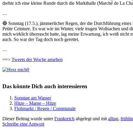
drehte ich eine kleine Runde durch die Markthalle (Marché de La Ch
…
🔵 Sonntag (17.5.), jämmerlicher Regen, der die Durchführung eines 
Petite Ceinture. Es war wie im Winter, viele trugen Wollsachen und d
mich wirklich überrascht hatte, lag meine Erwartung, ich weiß nicht
auch. So war der Tag doch noch gerettet.
…
==>
Tweets der Woche ansehen
0
Das könnte Dich auch interessieren
Sonntag am Wasser
Hitze – Marne – Hitze
Flohmarkt / Regen / Communale
Dieser Beitrag wurde unter
Frankreich
abgelegt und mit
alltag
,
frühli
Schreibe eine Antwort