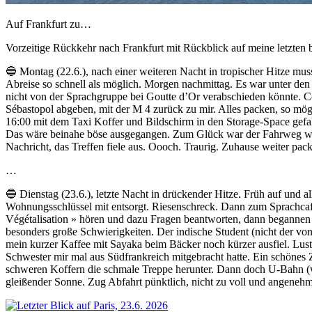
Auf Frankfurt zu…
Vorzeitige Rückkehr nach Frankfurt mit Rückblick auf meine letzten b
🔵 Montag (22.6.), nach einer weiteren Nacht in tropischer Hitze mus
Abreise so schnell als möglich. Morgen nachmittag. Es war unter de
nicht von der Sprachgruppe bei Goutte d’Or verabschieden könnte. C
Sébastopol abgeben, mit der M 4 zurück zu mir. Alles packen, so mög
16:00 mit dem Taxi Koffer und Bildschirm in den Storage-Space gefah
Das wäre beinahe böse ausgegangen. Zum Glück war der Fahrweg weit
Nachricht, das Treffen fiele aus. Oooch. Traurig. Zuhause weiter pac
…
🔵 Dienstag (23.6.), letzte Nacht in drückender Hitze. Früh auf und 
Wohnungsschlüssel mit entsorgt. Riesenschreck. Dann zum Sprachcafé 
Végétalisation » hören und dazu Fragen beantworten, dann begannen wi
besonders große Schwierigkeiten. Der indische Student (nicht der von 
mein kurzer Kaffee mit Sayaka beim Bäcker noch kürzer ausfiel. Lustig
Schwester mir mal aus Südfrankreich mitgebracht hatte. Ein schönes 
schweren Koffern die schmale Treppe herunter. Dann doch U-Bahn (we
gleißender Sonne. Zug Abfahrt pünktlich, nicht zu voll und angenehm