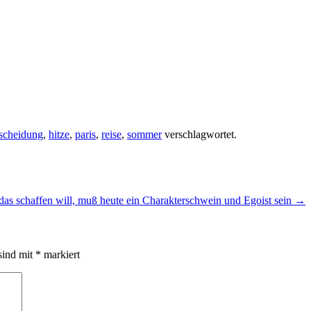
scheidung
,
hitze
,
paris
,
reise
,
sommer
verschlagwortet.
 das schaffen will, muß heute ein Charakterschwein und Egoist sein
→
sind mit
*
markiert