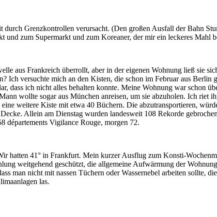
t durch Grenzkontrollen verursacht. (Den großen Ausfall der Bahn Stun
 und zum Supermarkt und zum Koreaner, der mir ein leckeres Mahl be
lle aus Frankreich überrollt, aber in der eigenen Wohnung ließ sie sich
igen? Ich versuchte mich an den Kisten, die schon im Februar aus Berli
ar, dass ich nicht alles behalten konnte. Meine Wohnung war schon übe
r Mann wollte sogar aus München anreisen, um sie abzuholen. Ich riet ih
h eine weitere Kiste mit etwa 40 Büchern. Die abzutransportieren, wür
e Decke. Allein am Dienstag wurden landesweit 108 Rekorde gebrochen.
e 58 départements Vigilance Rouge, morgen 72.
ir hatten 41° in Frankfurt. Mein kurzer Ausflug zum Konsti-Wochenmark
ahlung weitgehend geschützt, die allgemeine Aufwärmung der Wohnung
ass man nicht mit nassen Tüchern oder Wassernebel arbeiten sollte, die 
Klimaanlagen las.