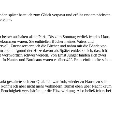
den später hatte ich zum Glück verpasst und erfuhr erst am nächsten
reitete.
 besser aushalten als in Paris. Bis zum Sonntag verließ ich das Haus
n gekommen waren. Sie enthielten Bücher meines Vaters und
rvoll. Zuerst sortierte ich die Bücher und nahm mir die Bände von
m aber aufgrund der Hitze davon ab. Später entdeckte ich, dass ich
de wortwörtlich schwer werden. Von Ernst Jünger fanden sich zwei
 In Nantes und Bordeaux waren es über 42°. Franceinfo titelte schon
t gestaltete sich zur Qual. Ich war froh, wieder zu Hause zu sein.
 konnte ich aber nicht mehr verhindern, zumal eben über Nacht kaum
Feuchtigkeit verschärfte nur die Hitzewirkung. Also beließ ich es bei