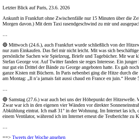
Letzter Blick auf Paris, 23.6. 2026
Ankunft in Frankfurt ohne Zwischenfälle nur 15 Minuten über die Zei
Morgen davon.) Mit dem Taxi rasendgeschwind zu mir und ausgepackt
…
🔵 Mittwoch (24.6.), auch Frankfurt wurde schließlich von der Hitzewe
nur zum Einkaufen. Das fiel mir nicht leicht. Mit was sich beschäft
persönliche Sachen wie Spielzeug, Briefe und Tagebücher. Mir war kl
Stefan George vor. Auf Twitter fanden sie reges Interesse. Ein junge
nur gut ein Drittel der Bände zu George angeboten hatte. Es gab noc
ganze Kisten mit Büchern. In Paris nebenbei ging die Hitze durch di
am Montag: „Il n’a jamais fait aussi chaud en France en juin.“ Heut
…
🔵 Samstag (27.6.) war auch bei uns der Höhepunkt der Hitzewelle. W
Zwar war ich in den eigenen vier Wänden vor direkter Sonneneinstr
Abkühlung eintrat. Ich maß 31° in der Wohnung. Im Internet las ich, d
einem Ventilator, während ich im Internet erneut die Testberichte zu 
…
==>
Tweets der Woche ansehen