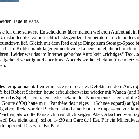
eiden Tage in Paris.
ste ich eine schwere Entscheidung über meinen weiteren Aufenthalt in P
n Umständen der voraussichtlich steigenden Temperaturen nicht anders
ountdown lief. Gleich mit dem Rad einige Dinge zum Storage-Space bri
lich. Im Kühlschrank lagerten noch viele Lebensmittel, die ich nicht
ren. Leider war das im Internet gebuchte Auto kein „richtiges“ Taxi,
gehend schattig und eher kurz. Abends wollte ich dann für ein letzte
ken.
alles fertig gemacht. Leider musste ich trotz des Defekts mit dem Aufz
bei Robert Sabatier, heute erfreulicherweise wieder mit Wanda (und P
r das Spiel, Tiere raten. Jeder bekam den Namen eines Tiers auf die S
Goutte d’Or) hatte mir « Panthère des neiges » (Schneeleopard) aufgekl
 aber, direkt vor der Bäckerei stand eine Frau, die unpassend zur Jahr
Zeichen, als wollte Paris sich freundlich zeigen. Also, Abschied von 
il Bus nicht kam), schon 14:30 am Gare de l’Est. Für ein Mineralwass
 temperiert. Das war also Paris …