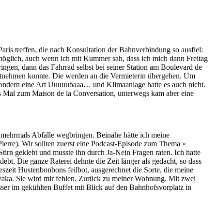
aris treffen, die nach Konsultation der Bahnverbindung so ausfiel:
 möglich, auch wenn ich mit Kummer sah, dass ich mich dann Freitag
ngen, dann das Fahrrad selbst bei seiner Station am Boulevard de
 mitnehmen konnte. Die werden an die Vermieterin übergehen. Um
 sondern eine Art Uuuuubaaa… und Klimaanlage hatte es auch nicht.
s Mal zum Maison de la Conversation, unterwegs kam aber eine
ug mehrmals Abfälle wegbringen. Beinahe hätte ich meine
ierre). Wir sollten zuerst eine Podcast-Episode zum Thema «
tirn geklebt und musste ihn durch Ja-Nein Fragen raten. Ich hatte
ebt. Die ganze Raterei dehnte die Zeit länger als gedacht, so dass
eszeit Hustenbonbons feilbot, ausgerechnet die Sorte, die meine
Sayaka. Sie wird mir fehlen. Zurück zu meiner Wohnung. Mit zwei
er im gekühlten Buffet mit Blick auf den Bahnhofsvorplatz in