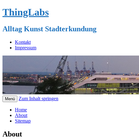
ThingLabs
Alltag Kunst Stadterkundung
Kontakt
Impressum
Zum Inhalt springen
Menü
Home
About
Sitemap
About