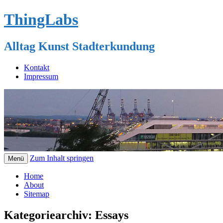
ThingLabs
Alltag Kunst Stadterkundung
Kontakt
Impressum
Zum Inhalt springen
Menü
Home
About
Sitemap
Kategoriearchiv:
Essays