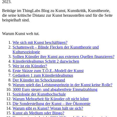
2023.
Beiträge im ThingLabs Blog zu Kunst, Kunstkritik, Kunsttheorie,
die seine kritische Distanz zur Kunst herausstellen und für die Seite
beispielhaft sind.
Warum Kunst weh tut.
Wie sich mit Kunst beschäftigen?
Schattenwelt – Blinde Flecken der Kunsttheorie und
Kultursoziologie
Sollten Künstler ihre Kunst aus externen Quellen finanzieren?
Künstleridealismus Schritt 2 dazwischen
Wer ist ein Künstler?
Erste Skizze zum T.Ö.E.-Modell der Kunst
Gedanken 1 zum Künstleridealismus
Der Künstler im Schockzustand
Warum spielt das Leistungsprinzip in der Kunst keine Rolle?
3000 Euro steuer- und abgabenfreie Einmalzahlung
Soziologie der Kunsthochschule
Warum Mehrarbeit für Künstler oft nicht lohnt
Die Sonderstellung der Kunst – ihre Ökonomie
Warum gibt es Kunst? Woran hält sie sich?
Kunst als Medium oder Bingo?