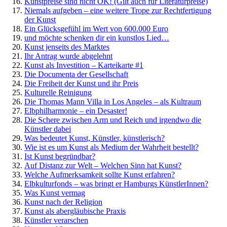
Kunstpreise sind nicht OK! (Gilt auch für Literaturpreise)
Niemals aufgeben – eine weitere Trope zur Rechtfertigung
der Kunst
Ein Glücksgefühl im Wert von 600.000 Euro
und möchte schenken dir ein kunstlos Lied…
Kunst jenseits des Marktes
Ihr Antrag wurde abgelehnt
Kunst als Investition – Karteikarte #1
Die Documenta der Gesellschaft
Die Freiheit der Kunst und ihr Preis
Kulturelle Reinigung
Die Thomas Mann Villa in Los Angeles – als Kultraum
Elbphilharmonie – ein Desaster!
Die Schere zwischen Arm und Reich und irgendwo die
Künstler dabei
Was bedeutet Kunst, Künstler, künstlerisch?
Wie ist es um Kunst als Medium der Wahrheit bestellt?
Ist Kunst begründbar?
Auf Distanz zur Welt – Welchen Sinn hat Kunst?
Welche Aufmerksamkeit sollte Kunst erfahren?
Elbkulturfonds – was bringt er Hamburgs KünstlerInnen?
Was Kunst vermag
Kunst nach der Religion
Kunst als abergläubische Praxis
Künstler verarschen