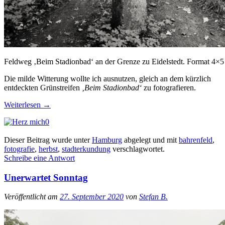
Feldweg ‚Beim Stadionbad‘ an der Grenze zu Eidelstedt. Format 4×5
Die milde Witterung wollte ich ausnutzen, gleich an dem kürzlich
entdeckten Grünstreifen
‚Beim Stadionbad‘
zu fotografieren.
Weiterlesen
→
0
Dieser Beitrag wurde unter
Hamburg
abgelegt und mit
bahrenfeld
,
fotografie
,
herbst
,
stadterkundung
verschlagwortet.
Schreibe eine Antwort
Unerwartet Sonntag
Veröffentlicht am
27. September 2020
von
Stefan B.