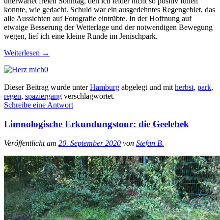
unerwartet freien Sonntag, den ich leider nicht so positiv füllen
konnte, wie gedacht. Schuld war ein ausgedehntes Regengebiet, das
alle Aussichten auf Fotografie eintrübte. In der Hoffnung auf
etwaige Besserung der Wetterlage und der notwendigen Bewegung
wegen, lief ich eine kleine Runde im Jenischpark.
Weiterlesen
→
0
Dieser Beitrag wurde unter
Hamburg
abgelegt und mit
herbst
,
park
,
regen
,
spaziergang
verschlagwortet.
Schreibe eine Antwort
Limnologische Erkundungstour: die Geelebek
Veröffentlicht am
20. September 2020
von
Stefan B.