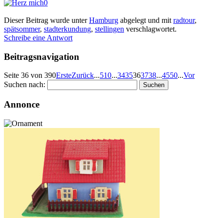
0
Dieser Beitrag wurde unter
Hamburg
abgelegt und mit
radtour
,
spätsommer
,
stadterkundung
,
stellingen
verschlagwortet.
Schreibe eine Antwort
Beitragsnavigation
Seite 36 von 390
Erste
Zurück
...
5
10
...
34
35
36
37
38
...
45
50
...
Vor
Suchen nach:
Annonce