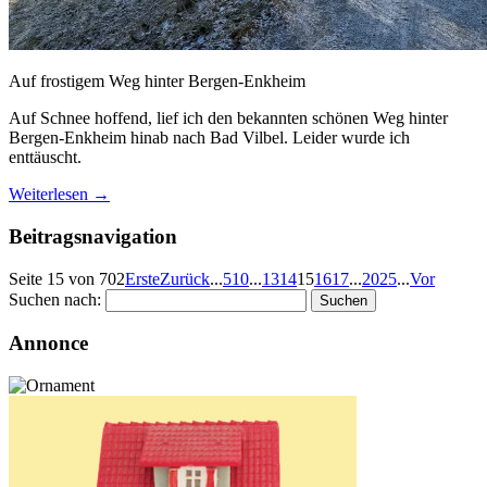
Auf frostigem Weg hinter Bergen-Enkheim
Auf Schnee hoffend, lief ich den bekannten schönen Weg hinter
Bergen-Enkheim hinab nach Bad Vilbel. Leider wurde ich
enttäuscht.
Weiterlesen
→
Beitragsnavigation
Seite 15 von 702
Erste
Zurück
...
5
10
...
13
14
15
16
17
...
20
25
...
Vor
Suchen nach:
Annonce