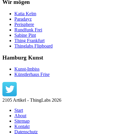
Wir mögen
Katia Kelm
Paradayz
Perisphere
Rundfunk Frei
Sabine Pint
Thing Frankfurt
Thinglabs Flipboard
Hamburg Kunst
Kunst-Imbiss
Künstlerhaus Frise
2105 Artikel - ThingLabs 2026
Start
About
Sitemap
Kontakt
Datenschutz