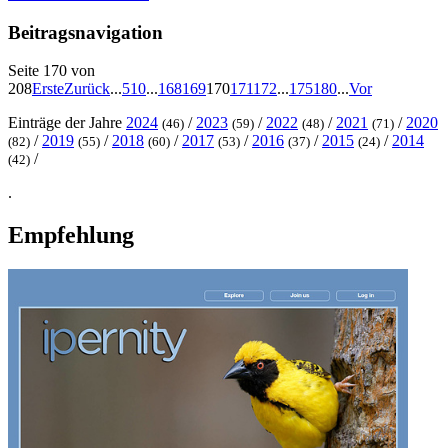
Beitragsnavigation
Seite 170 von
208
Erste
Zurück
...
5
10
...
168
169
170
171
172
...
175
180
...
Vor
Einträge der Jahre
2024
/
2023
/
2022
/
2021
/
2020
(46)
(59)
(48)
(71)
/
2019
/
2018
/
2017
/
2016
/
2015
/
2014
(82)
(55)
(60)
(53)
(37)
(24)
/
(42)
.
Empfehlung