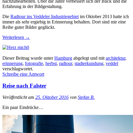
nachzubearbeiten. Über die Jahre verbessert sich der Blick und die
Erfahrung in der Bildgestaltung.
Die
Radtour ins Veddeler Industriegebiet
im Oktober 2013 hatte ich
immer als sehr ergiebig in Erinnerung behalten. Dort sind mir eine
Reihe guter Bilder geglückt.
Weiterlesen
→
0
Dieser Beitrag wurde unter
Hamburg
abgelegt und mit
architektur
,
erinnerung
,
fotografie
,
herbst
,
radtour
,
stadterkundung
,
veddel
verschlagwortet.
Schreibe eine Antwort
Reise nach Falster
Veröffentlicht am
25. Oktober 2016
von
Stefan B.
Ein paar Eindrücke…