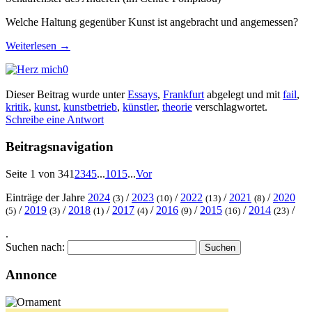
Welche Haltung gegenüber Kunst ist angebracht und angemessen?
Weiterlesen
→
0
Dieser Beitrag wurde unter
Essays
,
Frankfurt
abgelegt und mit
fail
,
kritik
,
kunst
,
kunstbetrieb
,
künstler
,
theorie
verschlagwortet.
Schreibe eine Antwort
Beitragsnavigation
Seite 1 von 34
1
2
3
4
5
...
10
15
...
Vor
Einträge der Jahre
2024
/
2023
/
2022
/
2021
/
2020
(3)
(10)
(13)
(8)
/
2019
/
2018
/
2017
/
2016
/
2015
/
2014
/
(5)
(3)
(1)
(4)
(9)
(16)
(23)
.
Suchen nach:
Annonce