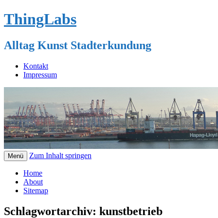
ThingLabs
Alltag Kunst Stadterkundung
Kontakt
Impressum
Zum Inhalt springen
Menü
Home
About
Sitemap
Schlagwortarchiv:
kunstbetrieb