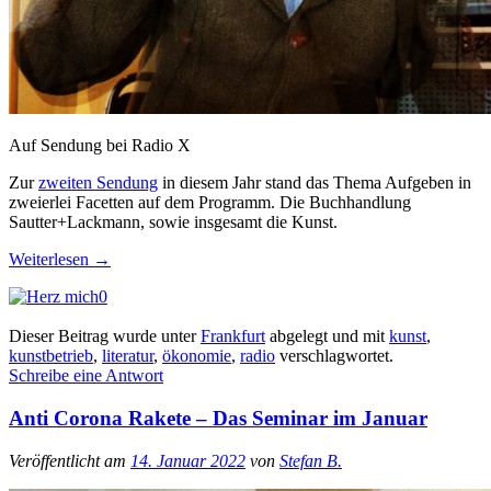
Auf Sendung bei Radio X
Zur
zweiten Sendung
in diesem Jahr stand das Thema Aufgeben in
zweierlei Facetten auf dem Programm. Die Buchhandlung
Sautter+Lackmann, sowie insgesamt die Kunst.
Weiterlesen
→
0
Dieser Beitrag wurde unter
Frankfurt
abgelegt und mit
kunst
,
kunstbetrieb
,
literatur
,
ökonomie
,
radio
verschlagwortet.
Schreibe eine Antwort
Anti Corona Rakete – Das Seminar im Januar
Veröffentlicht am
14. Januar 2022
von
Stefan B.