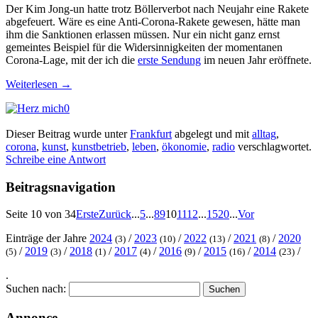
Der Kim Jong-un hatte trotz Böllerverbot nach Neujahr eine Rakete
abgefeuert. Wäre es eine Anti-Corona-Rakete gewesen, hätte man
ihm die Sanktionen erlassen müssen. Nur ein nicht ganz ernst
gemeintes Beispiel für die Widersinnigkeiten der momentanen
Corona-Lage, mit der ich die
erste Sendung
im neuen Jahr eröffnete.
Weiterlesen
→
0
Dieser Beitrag wurde unter
Frankfurt
abgelegt und mit
alltag
,
corona
,
kunst
,
kunstbetrieb
,
leben
,
ökonomie
,
radio
verschlagwortet.
Schreibe eine Antwort
Beitragsnavigation
Seite 10 von 34
Erste
Zurück
...
5
...
8
9
10
11
12
...
15
20
...
Vor
Einträge der Jahre
2024
/
2023
/
2022
/
2021
/
2020
(3)
(10)
(13)
(8)
/
2019
/
2018
/
2017
/
2016
/
2015
/
2014
/
(5)
(3)
(1)
(4)
(9)
(16)
(23)
.
Suchen nach:
Annonce