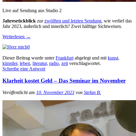
Live auf Sendung aus Studio 2
Jahresrückblick
zur
zwölften und letzten Sendung
, wie verlief das
Jahr 2023, äußerlich und innerlich? Zwei hälftige Sichtweisen.
Weiterlesen
→
0
Dieser Beitrag wurde unter
Frankfurt
abgelegt und mit
kunst
,
künstler
,
leben
,
literatur
,
radio
,
zeit
verschlagwortet.
Schreibe eine Antwort
Klarheit kostet Geld – Das Seminar im November
Veröffentlicht am
10. November 2023
von
Stefan B.