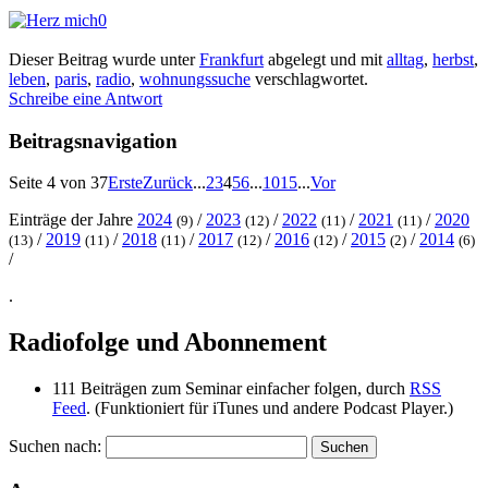
0
Dieser Beitrag wurde unter
Frankfurt
abgelegt und mit
alltag
,
herbst
,
leben
,
paris
,
radio
,
wohnungssuche
verschlagwortet.
Schreibe eine Antwort
Beitragsnavigation
Seite 4 von 37
Erste
Zurück
...
2
3
4
5
6
...
10
15
...
Vor
Einträge der Jahre
2024
/
2023
/
2022
/
2021
/
2020
(9)
(12)
(11)
(11)
/
2019
/
2018
/
2017
/
2016
/
2015
/
2014
(13)
(11)
(11)
(12)
(12)
(2)
(6)
/
.
Radiofolge und Abonnement
111 Beiträgen zum Seminar einfacher folgen, durch
RSS
Feed
. (Funktioniert für iTunes und andere Podcast Player.)
Suchen nach: