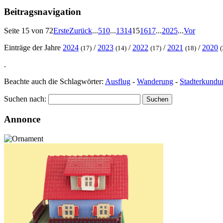
Beitragsnavigation
Seite 15 von 72
Erste
Zurück
...
5
10
...
13
14
15
16
17
...
20
25
...
Vor
Einträge der Jahre
2024
/
2023
/
2022
/
2021
/
2020
(17)
(14)
(17)
(18)
(
.
Beachte auch die Schlagwörter:
Ausflug
-
Wanderung
-
Stadterkundu
Suchen nach:
Annonce