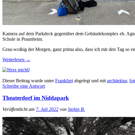
Kamera auf dem Parkdeck gegenüber dem Gebäudekomplex eh. Agne
Schule in Praunheim.
Grau-wolkig der Morgen, ganz prima also, dass ich mir den Tag so ei
Weiterlesen
→
0
Dieser Beitrag wurde unter
Frankfurt
abgelegt und mit
architektur
,
fot
Schreibe eine Antwort
Theaterdorf im Niddapark
Veröffentlicht am
7. Juli 2022
von
Stefan B.