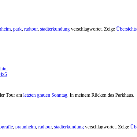
nheim
,
park
,
radtour
,
stadterkundung
verschlagwortet.
Zeige
Übersichts
 der Tour am
letzten grauen Sonntag
. In meinem Rücken das Parkhaus.
ografie
,
praunheim
,
radtour
,
stadterkundung
verschlagwortet.
Zeige
Übe