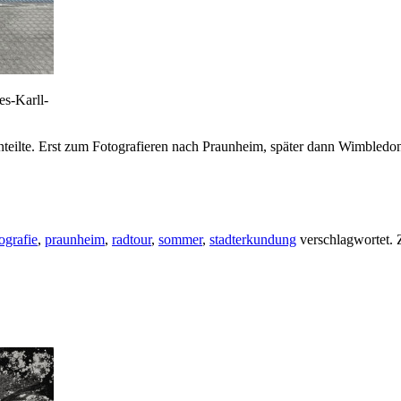
s-Karll-
nteilte. Erst zum Fotografieren nach Praunheim, später dann Wimbledo
ografie
,
praunheim
,
radtour
,
sommer
,
stadterkundung
verschlagwortet.