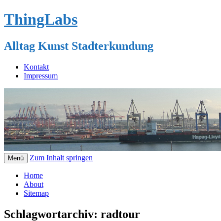
ThingLabs
Alltag Kunst Stadterkundung
Kontakt
Impressum
Zum Inhalt springen
Menü
Home
About
Sitemap
Schlagwortarchiv:
radtour