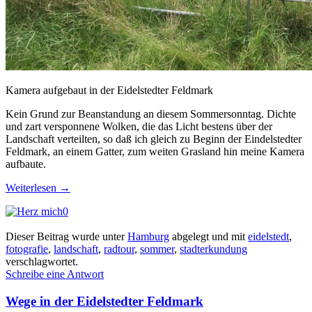
Kamera aufgebaut in der Eidelstedter Feldmark
Kein Grund zur Beanstandung an diesem Sommersonntag. Dichte
und zart versponnene Wolken, die das Licht bestens über der
Landschaft verteilten, so daß ich gleich zu Beginn der Eindelstedter
Feldmark, an einem Gatter, zum weiten Grasland hin meine Kamera
aufbaute.
Weiterlesen
→
0
Dieser Beitrag wurde unter
Hamburg
abgelegt und mit
eidelstedt
,
fotografie
,
landschaft
,
radtour
,
sommer
,
stadterkundung
verschlagwortet.
Schreibe eine Antwort
Wege in der Eidelstedter Feldmark