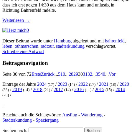
dass ich erst gegen 14:30 aus dem Haus kam und unlustig in
Richtung Bahrenfeld radelte.
Weiterlesen
→
0
Dieser Beitrag wurde unter
Hamburg
abgelegt und mit
bahrenfeld
,
leben
,
othmarschen
,
radtour
,
stadterkundung
verschlagwortet.
Schreibe eine Antwort
Beitragsnavigation
Seite 30 von 72
Erste
Zurück
...
5
10
...
28
29
30
31
32
...
35
40
...
Vor
Einträge der Jahre
2024
/
2023
/
2022
/
2021
/
2020
(17)
(14)
(17)
(18)
/
2019
/
2018
/
2017
/
2016
/
2015
/
2014
(33)
(14)
(21)
(14)
(11)
(15)
/
(20)
.
Beachte auch die Schlagwörter:
Ausflug
-
Wanderung
-
Stadterkundung
-
Spaziergang
Suchen nach: