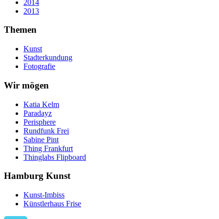
2014
2013
Themen
Kunst
Stadterkundung
Fotografie
Wir mögen
Katia Kelm
Paradayz
Perisphere
Rundfunk Frei
Sabine Pint
Thing Frankfurt
Thinglabs Flipboard
Hamburg Kunst
Kunst-Imbiss
Künstlerhaus Frise