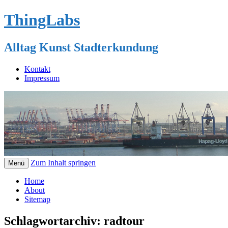
ThingLabs
Alltag Kunst Stadterkundung
Kontakt
Impressum
Zum Inhalt springen
Menü
Home
About
Sitemap
Schlagwortarchiv:
radtour