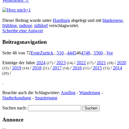
Weiterlesen
→
+1
Dieser Beitrag wurde unter
Hamburg
abgelegt und mit
blankenese
,
frühling
,
radtour
,
sülldorf
verschlagwortet.
Schreibe eine Antwort
Beitragsnavigation
Seite 46 von 72
Erste
Zurück
...
5
10
...
44
45
46
47
48
...
55
60
...
Vor
Einträge der Jahre
2024
/
2023
/
2022
/
2021
/
2020
(17)
(14)
(17)
(18)
/
2019
/
2018
/
2017
/
2016
/
2015
/
2014
(33)
(14)
(21)
(14)
(11)
(15)
/
(20)
.
Beachte auch die Schlagwörter:
Ausflug
-
Wanderung
-
Stadterkundung
-
Spaziergang
Suchen nach:
Annonce