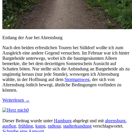
Entlang der Aue bei Ahrensburg
Nach den beiden erfreulichen Touren bei Sülldorf wollte ich zum
Ausgleich eine andere Gegend versuchen. Im Februar war ich hinter
Bargteheide unterwegs, wobei ich die baumgesäumten Alleen
bemerkte, die bei dem derzeitigen Sonnenschein Aussicht auf
Schatten böten. Nur stellte sich die Anbindung an Bargteheide als zu
ungünstig heraus (nur jede Stunde), weswegen ich Ahrensburg
wählte, in der Hoffnung auf dem
Stormarnweg
, der sich von
Ahrensburg östlich bewegt, ähnliche Bedingungen vorfinden zu
können.
Weiterlesen
→
0
Dieser Beitrag wurde unter
Hamburg
abgelegt und mit
ahrensburg
,
ausflug
,
frühling
,
kunst
,
radtour
,
stadterkundung
verschlagwortet.
Schreibe eine Antwort