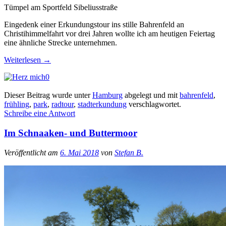
Tümpel am Sportfeld Sibeliusstraße
Eingedenk einer Erkundungstour ins stille Bahrenfeld an
Christihimmelfahrt vor drei Jahren wollte ich am heutigen Feiertag
eine ähnliche Strecke unternehmen.
Weiterlesen
→
0
Dieser Beitrag wurde unter
Hamburg
abgelegt und mit
bahrenfeld
,
frühling
,
park
,
radtour
,
stadterkundung
verschlagwortet.
Schreibe eine Antwort
Im Schnaaken- und Buttermoor
Veröffentlicht am
6. Mai 2018
von
Stefan B.