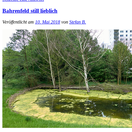
Bahrenfeld still lieblich
Veröffentlicht am
10. Mai 2018
von
Stefan B.