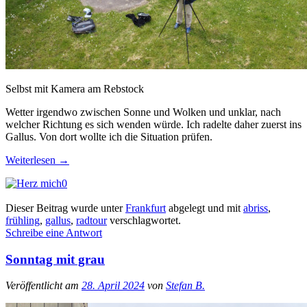
Selbst mit Kamera am Rebstock
Wetter irgendwo zwischen Sonne und Wolken und unklar, nach
welcher Richtung es sich wenden würde. Ich radelte daher zuerst ins
Gallus. Von dort wollte ich die Situation prüfen.
Weiterlesen
→
0
Dieser Beitrag wurde unter
Frankfurt
abgelegt und mit
abriss
,
frühling
,
gallus
,
radtour
verschlagwortet.
Schreibe eine Antwort
Sonntag mit grau
Veröffentlicht am
28. April 2024
von
Stefan B.