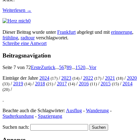
Weiterlesen
→
0
Dieser Beitrag wurde unter
Frankfurt
abgelegt und mit
erinnerung
,
frühling
,
radtour
verschlagwortet.
Schreibe eine Antwort
Beitragsnavigation
Seite 7 von 72
Erste
Zurück
...
5
6
7
8
9
...
15
20
...
Vor
Einträge der Jahre
2024
/
2023
/
2022
/
2021
/
2020
(17)
(14)
(17)
(18)
/
2019
/
2018
/
2017
/
2016
/
2015
/
2014
(33)
(14)
(21)
(14)
(11)
(15)
/
(20)
.
Beachte auch die Schlagwörter:
Ausflug
-
Wanderung
-
Stadterkundung
-
Spaziergang
Suchen nach:
Annonce