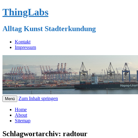
ThingLabs
Alltag Kunst Stadterkundung
Kontakt
Impressum
Zum Inhalt springen
Menü
Home
About
Sitemap
Schlagwortarchiv:
radtour