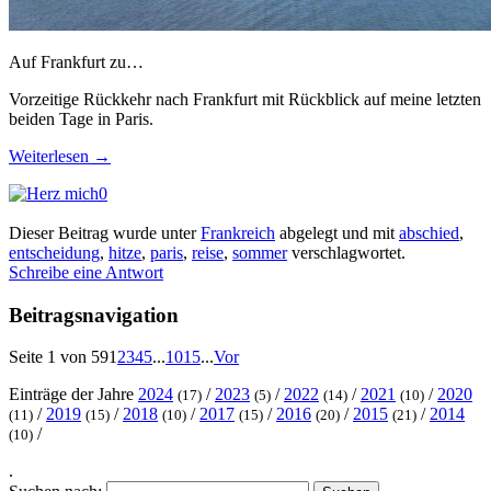
Auf Frankfurt zu…
Vorzeitige Rückkehr nach Frankfurt mit Rückblick auf meine letzten
beiden Tage in Paris.
Weiterlesen
→
0
Dieser Beitrag wurde unter
Frankreich
abgelegt und mit
abschied
,
entscheidung
,
hitze
,
paris
,
reise
,
sommer
verschlagwortet.
Schreibe eine Antwort
Beitragsnavigation
Seite 1 von 59
1
2
3
4
5
...
10
15
...
Vor
Einträge der Jahre
2024
/
2023
/
2022
/
2021
/
2020
(17)
(5)
(14)
(10)
/
2019
/
2018
/
2017
/
2016
/
2015
/
2014
(11)
(15)
(10)
(15)
(20)
(21)
/
(10)
.