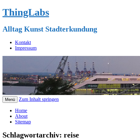
ThingLabs
Alltag Kunst Stadterkundung
Kontakt
Impressum
Zum Inhalt springen
Menü
Home
About
Sitemap
Schlagwortarchiv:
reise