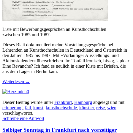
Liste mit Bewerbungsgesprächen an Kunsthochschulen
zwischen 1985 und 1987.
Dieses Blatt dokumentiert meine Vorstellungsgespräche bei
Lehrenden an Kunsthochschulen in Deutschland und Österreich in
den Jahren 1985 bis 1987. Mit »Vorläufiger Ausstellungs- und
Aktionskalender« überschrieben. Im Tonfall ironisch, bissig, lapidar.
Eine Revanche? Ich fand es neulich in einer Kiste mit Briefen, die
aus dem Lager in Berlin kam.
Weiterlesen
→
0
Dieser Beitrag wurde unter
Frankfurt
,
Hamburg
abgelegt und mit
erinnerung
,
fail
,
kunst
,
kunsthochschule
,
künstler
,
reise
,
wien
verschlagwortet.
Schreibe eine Antwort
Selbiger Sonntag in Frankfurt nach vorzeitiger