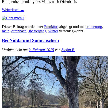
Rumpenheim entlang des Mains nach Offenbach.
Weiterlesen
→
0
Dieser Beitrag wurde unter
Frankfurt
abgelegt und mit
erinnerung
,
main
,
offenbach
,
spaziergang
,
winter
verschlagwortet.
Bei Nidda und Sonnenschein
Veröffentlicht am
2. Februar 2025
von
Stefan B.