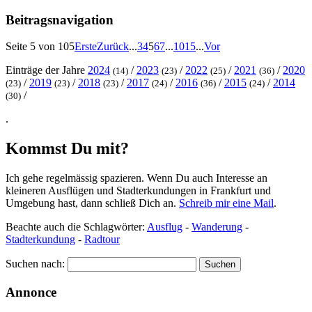
Beitragsnavigation
Seite 5 von 105
Erste
Zurück
...
3
4
5
6
7
...
10
15
...
Vor
Einträge der Jahre
2024
/
2023
/
2022
/
2021
/
2020
(14)
(23)
(25)
(36)
/
2019
/
2018
/
2017
/
2016
/
2015
/
2014
(23)
(23)
(23)
(24)
(36)
(24)
/
(30)
.
Kommst Du mit?
Ich gehe regelmässig spazieren. Wenn Du auch Interesse an
kleineren Ausflügen und Stadterkundungen in Frankfurt und
Umgebung hast, dann schließ Dich an.
Schreib mir eine Mail
.
Beachte auch die Schlagwörter:
Ausflug
-
Wanderung
-
Stadterkundung
-
Radtour
Suchen nach:
Annonce