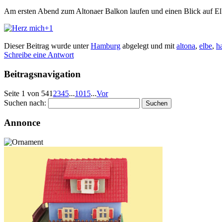
Am ersten Abend zum Altonaer Balkon laufen und einen Blick auf El
+1
Dieser Beitrag wurde unter
Hamburg
abgelegt und mit
altona
,
elbe
,
h
Schreibe eine Antwort
Beitragsnavigation
Seite 1 von 54
1
2
3
4
5
...
10
15
...
Vor
Suchen nach:
Annonce