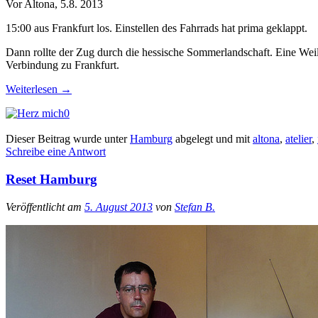
Vor Altona, 5.8. 2013
15:00 aus Frankfurt los. Einstellen des Fahrrads hat prima geklappt.
Dann rollte der Zug durch die hessische Sommerlandschaft. Eine Weile
Verbindung zu Frankfurt.
Weiterlesen
→
0
Dieser Beitrag wurde unter
Hamburg
abgelegt und mit
altona
,
atelier
,
Schreibe eine Antwort
Reset Hamburg
Veröffentlicht am
5. August 2013
von
Stefan B.