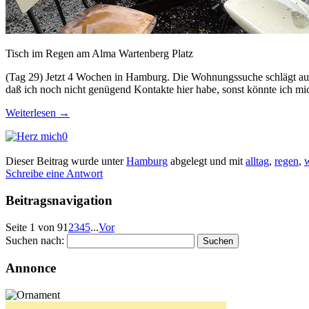
Tisch im Regen am Alma Wartenberg Platz
(Tag 29) Jetzt 4 Wochen in Hamburg. Die Wohnungssuche schlägt auf
daß ich noch nicht genügend Kontakte hier habe, sonst könnte ich m
Weiterlesen
→
0
Dieser Beitrag wurde unter
Hamburg
abgelegt und mit
alltag
,
regen
,
Schreibe eine Antwort
Beitragsnavigation
Seite 1 von 9
1
2
3
4
5
...
Vor
Suchen nach:
Annonce