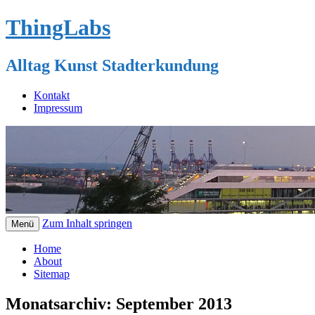
ThingLabs
Alltag Kunst Stadterkundung
Kontakt
Impressum
Zum Inhalt springen
Menü
Home
About
Sitemap
Monatsarchiv:
September 2013