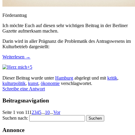
Förderantrag
Ich möchte Euch auf diesen sehr wichtigen Beitrag in der Berliner
Gazette aufmerksam machen.
Darin wird in aller Prägnanz die Problematik des Antragswesens im
Kulturbetrieb dargestellt:
Weiterlesen
→
+5
Dieser Beitrag wurde unter
Hamburg
abgelegt und mit
kritik
,
kulturpolitik
,
kunst
,
ökonomie
verschlagwortet.
Schreibe eine Antwort
Beitragsnavigation
Seite 1 von 11
1
2
3
4
5
...
10
...
Vor
Suchen nach:
Annonce