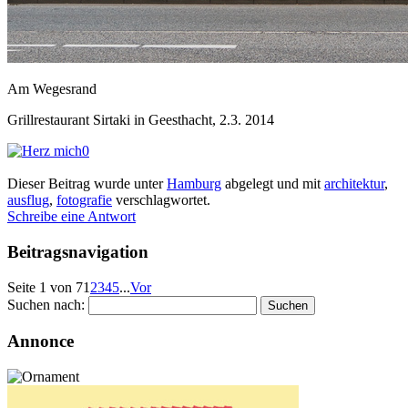
Am Wegesrand
Grillrestaurant Sirtaki in Geesthacht, 2.3. 2014
0
Dieser Beitrag wurde unter
Hamburg
abgelegt und mit
architektur
,
ausflug
,
fotografie
verschlagwortet.
Schreibe eine Antwort
Beitragsnavigation
Seite 1 von 7
1
2
3
4
5
...
Vor
Suchen nach:
Annonce