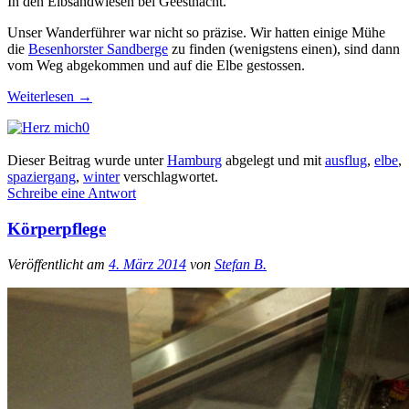
In den Elbsandwiesen bei Geesthacht.
Unser Wanderführer war nicht so präzise. Wir hatten einige Mühe
die
Besenhorster Sandberge
zu finden (wenigstens einen), sind dann
vom Weg abgekommen und auf die Elbe gestossen.
Weiterlesen
→
0
Dieser Beitrag wurde unter
Hamburg
abgelegt und mit
ausflug
,
elbe
,
spaziergang
,
winter
verschlagwortet.
Schreibe eine Antwort
Körperpflege
Veröffentlicht am
4. März 2014
von
Stefan B.