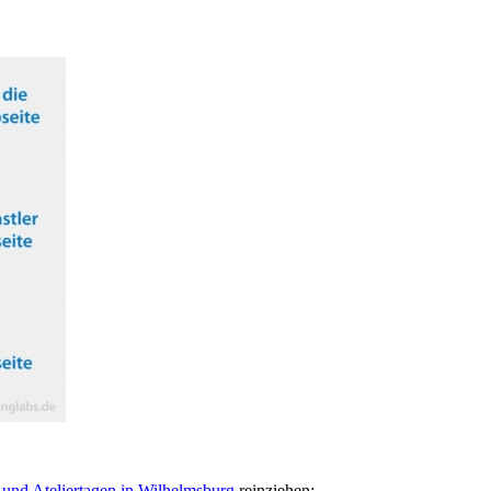
 und Ateliertagen in Wilhelmsburg
reinziehen: