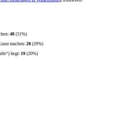
achen:
48
(51%)
e Kunst machen:
28
(29%)
fie“) liegt:
19
(20%)