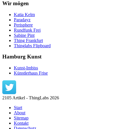
Wir mögen
Katia Kelm
Paradayz
Perisphere
Rundfunk Frei
Sabine Pint
Thing Frankfurt
Thinglabs Flipboard
Hamburg Kunst
Kunst-Imbiss
Künstlerhaus Frise
2105 Artikel - ThingLabs 2026
Start
About
Sitemap
Kontakt
Datenschutz