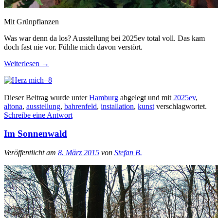
Mit Grünpflanzen
Was war denn da los? Ausstellung bei 2025ev total voll. Das kam
doch fast nie vor. Fühlte mich davon verstört.
Weiterlesen
→
+8
Dieser Beitrag wurde unter
Hamburg
abgelegt und mit
2025ev
,
altona
,
ausstellung
,
bahrenfeld
,
installation
,
kunst
verschlagwortet.
Schreibe eine Antwort
Im Sonnenwald
Veröffentlicht am
8. März 2015
von
Stefan B.