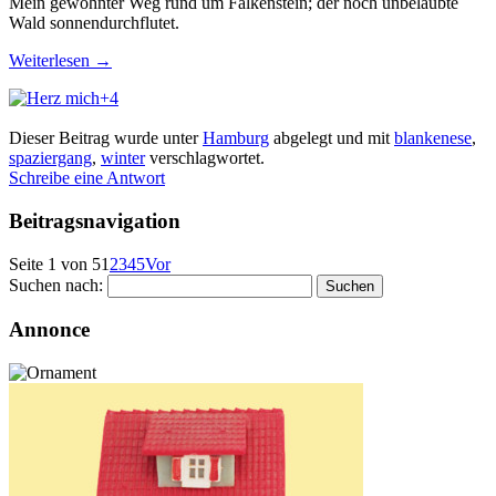
Mein gewohnter Weg rund um Falkenstein; der noch unbelaubte
Wald sonnendurchflutet.
Weiterlesen
→
+4
Dieser Beitrag wurde unter
Hamburg
abgelegt und mit
blankenese
,
spaziergang
,
winter
verschlagwortet.
Schreibe eine Antwort
Beitragsnavigation
Seite 1 von 5
1
2
3
4
5
Vor
Suchen nach:
Annonce