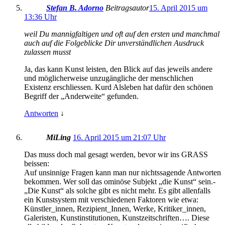
Stefan B. Adorno
Beitragsautor
15. April 2015 um
13:36 Uhr
weil Du mannigfaltigen und oft auf den ersten und manchmal
auch auf die Folgeblicke Dir unverständlichen Ausdruck
zulassen musst
Ja, das kann Kunst leisten, den Blick auf das jeweils andere
und möglicherweise unzugängliche der menschlichen
Existenz erschliessen. Kurd Alsleben hat dafür den schönen
Begriff der „Anderweite“ gefunden.
Antworten
↓
MiLing
16. April 2015 um 21:07 Uhr
Das muss doch mal gesagt werden, bevor wir ins GRASS
beissen:
Auf unsinnige Fragen kann man nur nichtssagende Antworten
bekommen. Wer soll das ominöse Subjekt „die Kunst“ sein.-
„Die Kunst“ als solche gibt es nicht mehr. Es gibt allenfalls
ein Kunstsystem mit verschiedenen Faktoren wie etwa:
Künstler_innen, Rezipient_Innen, Werke, Kritiker_innen,
Galeristen, Kunstinstitutionen, Kunstzeitschriften…. Diese