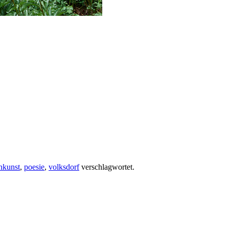
nkunst
,
poesie
,
volksdorf
verschlagwortet.