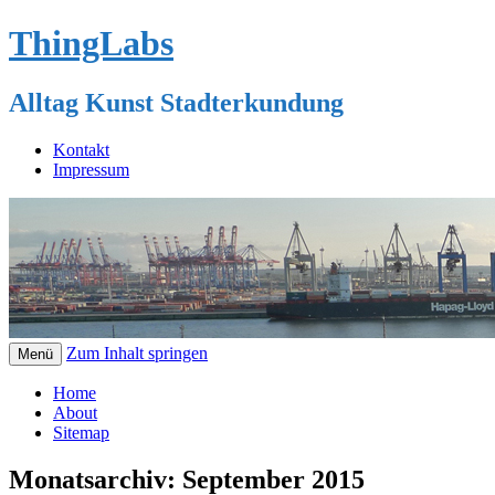
ThingLabs
Alltag Kunst Stadterkundung
Kontakt
Impressum
Zum Inhalt springen
Menü
Home
About
Sitemap
Monatsarchiv:
September 2015