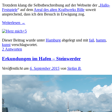
Trotzdem klang die Selbstbeschreibung auf der Webseite der „
Hallo-
Festspiele
“ auf dem
Areal des alten Kraftwerks Bille
soweit
ansprechend, dass ich den Besuch in Erwägung zog.
Weiterlesen
→
+5
Dieser Beitrag wurde unter
Hamburg
abgelegt und mit
fail
,
hamm
,
kunst
verschlagwortet.
2 Antworten
Erkundungen im Hafen – Steinwerder
Veröffentlicht am
6. September 2015
von
Stefan B.