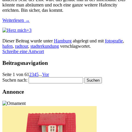
könnte man abräumen und noch eine ganze weitere Hafencity
errichten. Bin sicher, das kommt.
Weiterlesen
→
+3
Dieser Beitrag wurde unter
Hamburg
abgelegt und mit
fotografie
,
hafen
,
radtour
,
stadterkundung
verschlagwortet.
Schreibe eine Antwort
Beitragsnavigation
Seite 1 von 6
1
2
3
4
5
...
Vor
Suchen nach:
Annonce