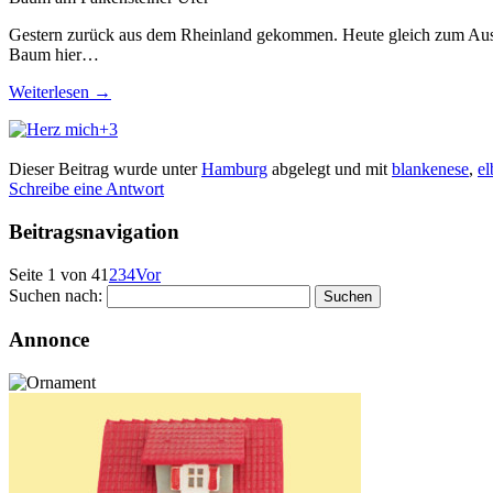
Gestern zurück aus dem Rheinland gekommen. Heute gleich zum Auslau
Baum hier…
Weiterlesen
→
+3
Dieser Beitrag wurde unter
Hamburg
abgelegt und mit
blankenese
,
el
Schreibe eine Antwort
Beitragsnavigation
Seite 1 von 4
1
2
3
4
Vor
Suchen nach:
Annonce