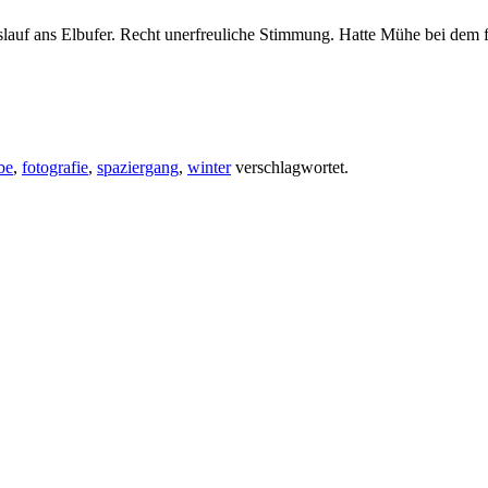
f ans Elbufer. Recht unerfreuliche Stimmung. Hatte Mühe bei dem fahl
be
,
fotografie
,
spaziergang
,
winter
verschlagwortet.