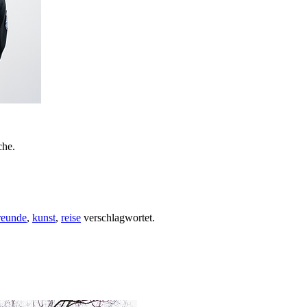
che.
reunde
,
kunst
,
reise
verschlagwortet.