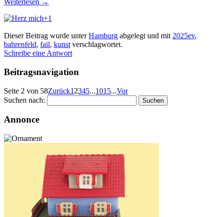
Weiterlesen
→
+1
Dieser Beitrag wurde unter
Hamburg
abgelegt und mit
2025ev
,
bahrenfeld
,
fail
,
kunst
verschlagwortet.
Schreibe eine Antwort
Beitragsnavigation
Seite 2 von 58
Zurück
1
2
3
4
5
...
10
15
...
Vor
Suchen nach:
Annonce