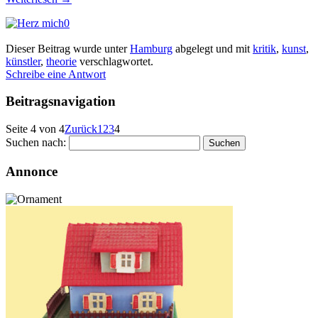
0
Dieser Beitrag wurde unter
Hamburg
abgelegt und mit
kritik
,
kunst
,
künstler
,
theorie
verschlagwortet.
Schreibe eine Antwort
Beitragsnavigation
Seite 4 von 4
Zurück
1
2
3
4
Suchen nach:
Annonce