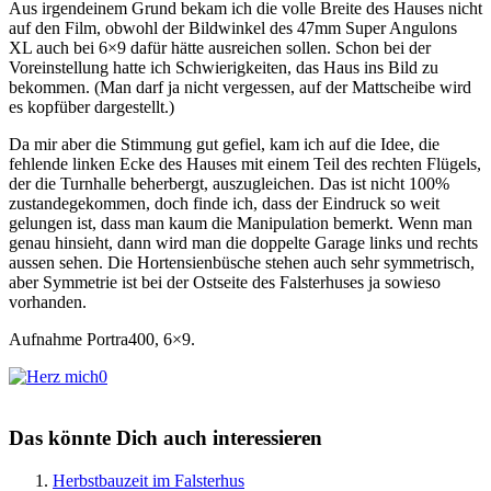
Aus irgendeinem Grund bekam ich die volle Breite des Hauses nicht
auf den Film, obwohl der Bildwinkel des 47mm Super Angulons
XL auch bei 6×9 dafür hätte ausreichen sollen. Schon bei der
Voreinstellung hatte ich Schwierigkeiten, das Haus ins Bild zu
bekommen. (Man darf ja nicht vergessen, auf der Mattscheibe wird
es kopfüber dargestellt.)
Da mir aber die Stimmung gut gefiel, kam ich auf die Idee, die
fehlende linken Ecke des Hauses mit einem Teil des rechten Flügels,
der die Turnhalle beherbergt, auszugleichen. Das ist nicht 100%
zustandegekommen, doch finde ich, dass der Eindruck so weit
gelungen ist, dass man kaum die Manipulation bemerkt. Wenn man
genau hinsieht, dann wird man die doppelte Garage links und rechts
aussen sehen. Die Hortensienbüsche stehen auch sehr symmetrisch,
aber Symmetrie ist bei der Ostseite des Falsterhuses ja sowieso
vorhanden.
Aufnahme Portra400, 6×9.
0
Das könnte Dich auch interessieren
Herbstbauzeit im Falsterhus