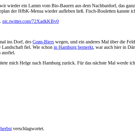
en wir wieder ein Lamm vom Bio-Bauern aus dem Nachbardorf, das ganz
eplan der HfbK-Mensa wieder aufleben ließ. Fisch-Bouletten kannte ic
n.
pic.twitter.com/72XadkKBv0
mal ins Dorf, des
Grøn-Biers
wegen, und ein anderes Mal über die Feld
e Landschaft fiel. Wie schon
in Hamburg bemerkt
, war auch hier in Dä
ausfiel.
eitete mich Helge nach Hamburg zurück. Für das nächste Mal werde ic
,
herbst
verschlagwortet.