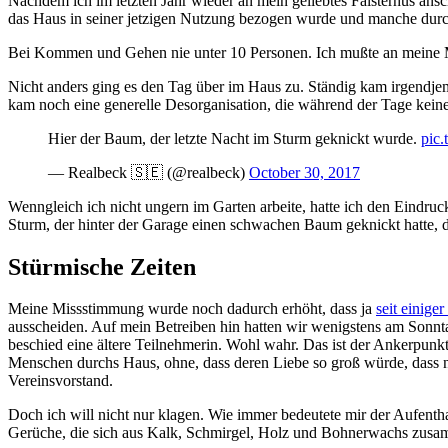
Nachdem ich im letzten Jahr wieder an mein geliebtes Falsterhus ans
das Haus in seiner jetzigen Nutzung bezogen wurde und manche dur
Bei Kommen und Gehen nie unter 10 Personen. Ich mußte an meine Mut
Nicht anders ging es den Tag über im Haus zu. Ständig kam irgendjem
kam noch eine generelle Desorganisation, die während der Tage kein
Hier der Baum, der letzte Nacht im Sturm geknickt wurde.
pic
— Realbeck 🇸🇪 (@realbeck)
October 30, 2017
Wenngleich ich nicht ungern im Garten arbeite, hatte ich den Eindru
Sturm, der hinter der Garage einen schwachen Baum geknickt hatte, d
Stürmische Zeiten
Meine Missstimmung wurde noch dadurch erhöht, dass ja
seit einiger
ausscheiden. Auf mein Betreiben hin hatten wir wenigstens am Sonnt
beschied eine ältere Teilnehmerin. Wohl wahr. Das ist der Ankerpunkt,
Menschen durchs Haus, ohne, dass deren Liebe so groß würde, dass n
Vereinsvorstand.
Doch ich will nicht nur klagen. Wie immer bedeutete mir der Aufenthal
Gerüche, die sich aus Kalk, Schmirgel, Holz und Bohnerwachs zusamme