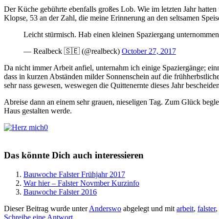
Der Küche gebührte ebenfalls großes Lob. Wie im letzten Jahr hatt
Klopse, 53 an der Zahl, die meine Erinnerung an den seltsamen Speis
Leicht stürmisch. Hab einen kleinen Spaziergang unternomme
— Realbeck 🇸🇪 (@realbeck)
October 27, 2017
Da nicht immer Arbeit anfiel, unternahm ich einige Spaziergänge; ein
dass in kurzen Abständen milder Sonnenschein auf die frühherbstlich
sehr nass gewesen, weswegen die Quittenernte dieses Jahr bescheiden 
Abreise dann an einem sehr grauen, nieseligen Tag. Zum Glück begl
Haus gestalten werde.
0
Das könnte Dich auch interessieren
Bauwoche Falster Frühjahr 2017
War hier – Falster Novmber Kurzinfo
Bauwoche Falster 2016
Dieser Beitrag wurde unter
Anderswo
abgelegt und mit
arbeit
,
falster
Schreibe eine Antwort