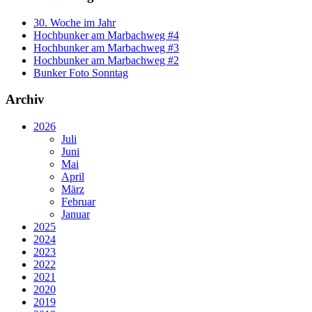
30. Woche im Jahr
Hochbunker am Marbachweg #4
Hochbunker am Marbachweg #3
Hochbunker am Marbachweg #2
Bunker Foto Sonntag
Archiv
2026
Juli
Juni
Mai
April
März
Februar
Januar
2025
2024
2023
2022
2021
2020
2019