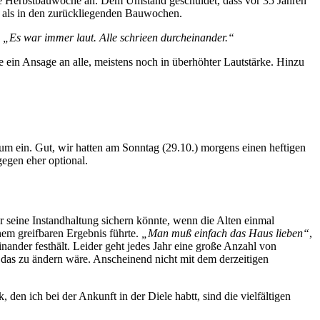
iche Herbstbauwoche an. Dem Umstand geschuldet, dass vor 35 Jahren
 als in den zurückliegenden Bauwochen.
:
„Es war immer laut. Alle schrieen durcheinander.“
 ein Ansage an alle, meistens noch in überhöhter Lautstärke. Hinzu
um ein. Gut, wir hatten am Sonntag (29.10.) morgens einen heftigen
egen eher optional.
 seine Instandhaltung sichern könnte, wenn die Alten einmal
nem greifbaren Ergebnis führte.
„Man muß einfach das Haus lieben“
,
inander festhält. Leider geht jedes Jahr eine große Anzahl von
das zu ändern wäre. Anscheinend nicht mit dem derzeitigen
den ich bei der Ankunft in der Diele habtt, sind die vielfältigen