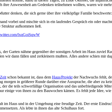
chließen konnte, stand in diesen Tagen, zu Ende Oktober, die alljährl
ch ihre Anwesenheit am Gedenken teilnehmen wollten, waren wir mehr
ter denken, die sich gerne über ihre vielköpfige Familie beschwerte
and vorbei und mischte sich in ein laufendes Gespräch ein oder machte
e Struktur aufkommen ließ.
.twitter.com/fxqGoiSqwW
ck, der Garten nähme gegenüber der sonstigen Arbeit im Haus zuviel Ra
en wir dann fällen und zerkleinern mußten. Alles andere schien mir dag
 Zeit
schon bekannt ist, dass dem
Haus/Projekt
der Nachwuchs fehlt, der
ag morgen in größerer Runde darüber eine Aussprache, die aber zu kei
 der die teils schwerfällige Organisation und das unbefriedigende Mite
ur einige von ihnen zu den Bauwochen kämen. Es fehlt jede Idee, wie 
t im Haus und in der Umgebung eine freudige Zeit. Der erste Eindruck, 
nsetzen. Als lebte in ihnen das alte Schulhaus fort.