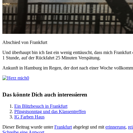
Abschied von Frankfurt
Und überhaupt bin ich fast ein wenig enttäuscht, dass mich Frankfurt
1 Stunde, auf der Rückfahrt 25 Minuten Verspätung.
Ankunft in Hamburg im Regen, der dort nach einer Woche vollkommen
0
Das könnte Dich auch interessieren
Ein Blitzbesuch in Frankfurt
Pfingstsonntag und das Klassentreffen
IG Farben Haus
Dieser Beitrag wurde unter
Frankfurt
abgelegt und mit
erinnerung
,
re
Schreibe eine Antwort