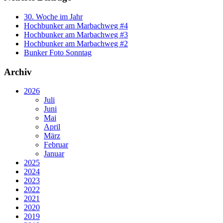
30. Woche im Jahr
Hochbunker am Marbachweg #4
Hochbunker am Marbachweg #3
Hochbunker am Marbachweg #2
Bunker Foto Sonntag
Archiv
2026
Juli
Juni
Mai
April
März
Februar
Januar
2025
2024
2023
2022
2021
2020
2019