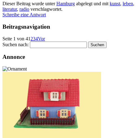
Dieser Beitrag wurde unter
Hamburg
abgelegt und mit
kunst
,
leben
,
literatur
,
radio
verschlagwortet.
Schreibe eine Antwort
Beitragsnavigation
Seite 1 von 4
1
2
3
4
Vor
Suchen nach:
Annonce