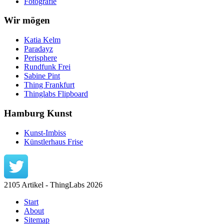
Fotografie
Wir mögen
Katia Kelm
Paradayz
Perisphere
Rundfunk Frei
Sabine Pint
Thing Frankfurt
Thinglabs Flipboard
Hamburg Kunst
Kunst-Imbiss
Künstlerhaus Frise
2105 Artikel - ThingLabs 2026
Start
About
Sitemap