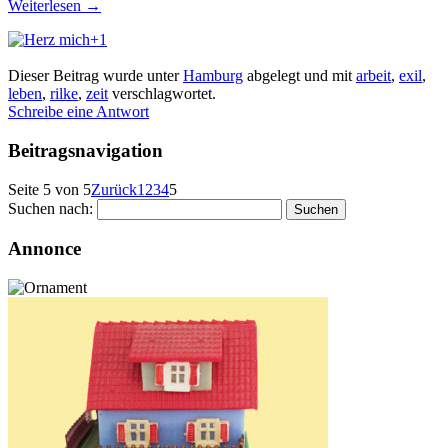
Weiterlesen
→
+1
Dieser Beitrag wurde unter
Hamburg
abgelegt und mit
arbeit
,
exil
,
leben
,
rilke
,
zeit
verschlagwortet.
Schreibe eine Antwort
Beitragsnavigation
Seite 5 von 5
Zurück
1
2
3
4
5
Suchen nach:
Annonce