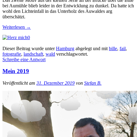
Das zweite Motiv aus der kleinen Serie an der Brücke über die Bille
bei Aumühle blieb leider in der Entwicklung zu dunkel. Da hatte ich
wohl den Lichteinfall in das Unterholz des Auwaldes arg
überschätzt.
Weiterlesen
→
0
Dieser Beitrag wurde unter
Hamburg
abgelegt und mit
bille
,
fail
,
fotografie
,
landschaft
,
wald
verschlagwortet.
Schreibe eine Antwort
Mein 2019
Veröffentlicht am
31. Dezember 2019
von
Stefan B.