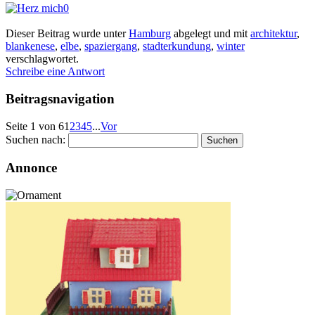
0
Dieser Beitrag wurde unter
Hamburg
abgelegt und mit
architektur
,
blankenese
,
elbe
,
spaziergang
,
stadterkundung
,
winter
verschlagwortet.
Schreibe eine Antwort
Beitragsnavigation
Seite 1 von 6
1
2
3
4
5
...
Vor
Suchen nach:
Annonce