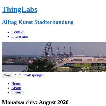
ThingLabs
Alltag Kunst Stadterkundung
Kontakt
Impressum
Zum Inhalt springen
Menü
Home
About
Sitemap
Monatsarchiv:
August 2020