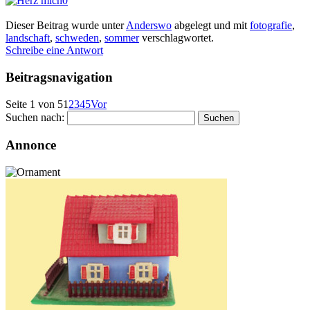
0
Dieser Beitrag wurde unter
Anderswo
abgelegt und mit
fotografie
,
landschaft
,
schweden
,
sommer
verschlagwortet.
Schreibe eine Antwort
Beitragsnavigation
Seite 1 von 5
1
2
3
4
5
Vor
Suchen nach:
Annonce