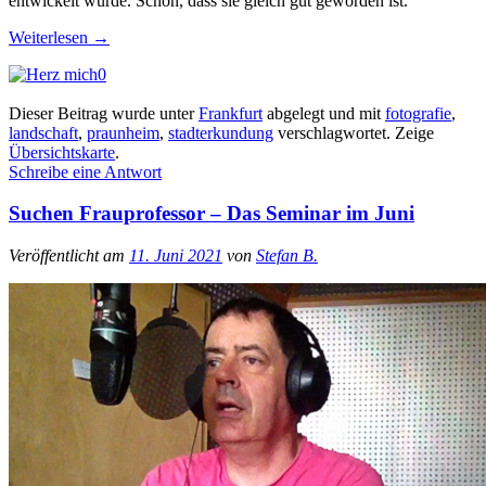
entwickelt wurde. Schön, dass sie gleich gut geworden ist.
Weiterlesen
→
0
Dieser Beitrag wurde unter
Frankfurt
abgelegt und mit
fotografie
,
landschaft
,
praunheim
,
stadterkundung
verschlagwortet.
Zeige
Übersichtskarte
.
Schreibe eine Antwort
Suchen Frauprofessor – Das Seminar im Juni
Veröffentlicht am
11. Juni 2021
von
Stefan B.