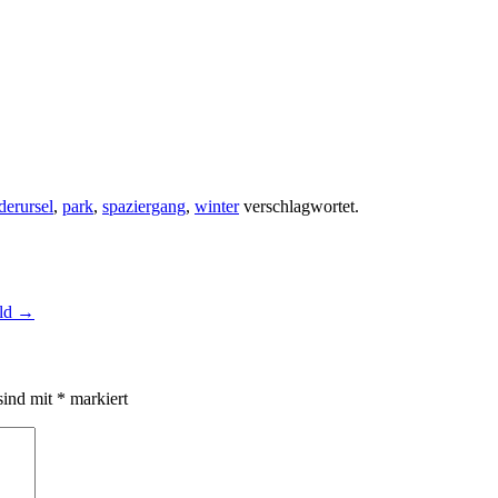
derursel
,
park
,
spaziergang
,
winter
verschlagwortet.
ild
→
sind mit
*
markiert