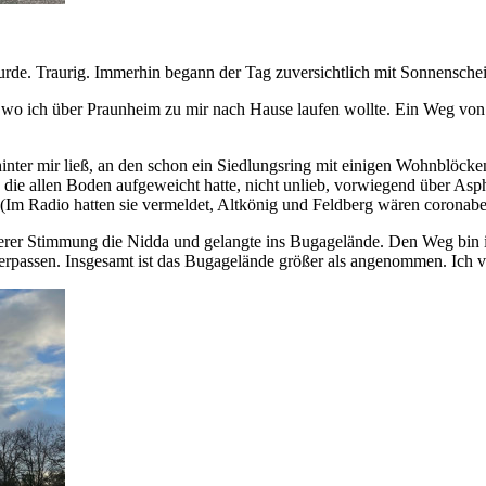
de. Traurig. Immerhin begann der Tag zuversichtlich mit Sonnenschein.
n wo ich über Praunheim zu mir nach Hause laufen wollte. Ein Weg von 
 hinter mir ließ, an den schon ein Siedlungsring mit einigen Wohnblöck
die allen Boden aufgeweicht hatte, nicht unlieb, vorwiegend über Aspha
Im Radio hatten sie vermeldet, Altkönig und Feldberg wären coronabed
terer Stimmung die Nidda und gelangte ins Bugagelände. Den Weg bin 
rpassen. Insgesamt ist das Bugagelände größer als angenommen. Ich v