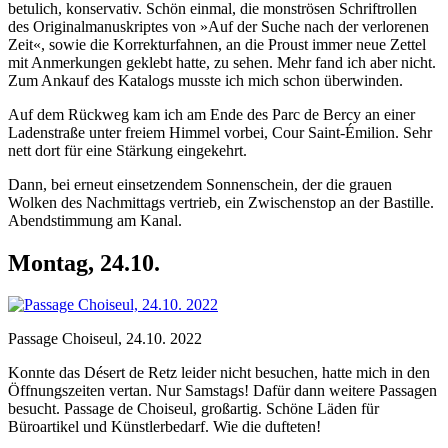
betulich, konservativ. Schön einmal, die monströsen Schriftrollen
des Originalmanuskriptes von »Auf der Suche nach der verlorenen
Zeit«, sowie die Korrekturfahnen, an die Proust immer neue Zettel
mit Anmerkungen geklebt hatte, zu sehen. Mehr fand ich aber nicht.
Zum Ankauf des Katalogs musste ich mich schon überwinden.
Auf dem Rückweg kam ich am Ende des Parc de Bercy an einer
Ladenstraße unter freiem Himmel vorbei, Cour Saint-Émilion. Sehr
nett dort für eine Stärkung eingekehrt.
Dann, bei erneut einsetzendem Sonnenschein, der die grauen
Wolken des Nachmittags vertrieb, ein Zwischenstop an der Bastille.
Abendstimmung am Kanal.
Montag, 24.10.
Passage Choiseul, 24.10. 2022
Konnte das Désert de Retz leider nicht besuchen, hatte mich in den
Öffnungszeiten vertan. Nur Samstags! Dafür dann weitere Passagen
besucht. Passage de Choiseul, großartig. Schöne Läden für
Büroartikel und Künstlerbedarf. Wie die dufteten!