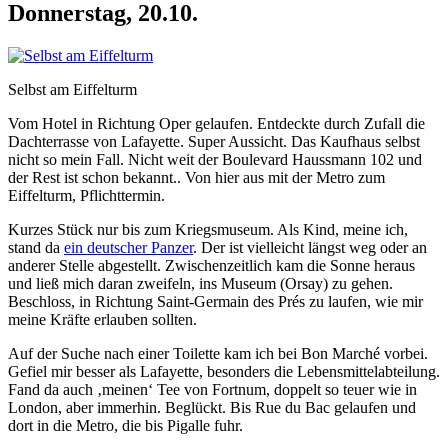
Donnerstag, 20.10.
Selbst am Eiffelturm
Vom Hotel in Richtung Oper gelaufen. Entdeckte durch Zufall die
Dachterrasse von Lafayette. Super Aussicht. Das Kaufhaus selbst
nicht so mein Fall. Nicht weit der Boulevard Haussmann 102 und
der Rest ist schon bekannt.. Von hier aus mit der Metro zum
Eiffelturm, Pflichttermin.
Kurzes Stück nur bis zum Kriegsmuseum. Als Kind, meine ich,
stand da
ein deutscher Panzer
. Der ist vielleicht längst weg oder an
anderer Stelle abgestellt. Zwischenzeitlich kam die Sonne heraus
und ließ mich daran zweifeln, ins Museum (Orsay) zu gehen.
Beschloss, in Richtung Saint-Germain des Prés zu laufen, wie mir
meine Kräfte erlauben sollten.
Auf der Suche nach einer Toilette kam ich bei Bon Marché vorbei.
Gefiel mir besser als Lafayette, besonders die Lebensmittelabteilung.
Fand da auch ‚meinen‘ Tee von Fortnum, doppelt so teuer wie in
London, aber immerhin. Beglückt. Bis Rue du Bac gelaufen und
dort in die Metro, die bis Pigalle fuhr.