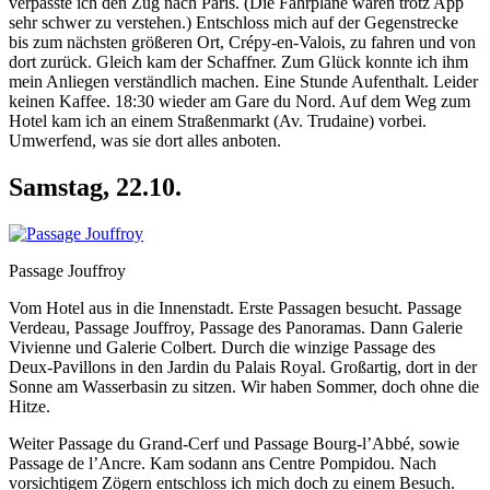
verpasste ich den Zug nach Paris. (Die Fahrpläne waren trotz App
sehr schwer zu verstehen.) Entschloss mich auf der Gegenstrecke
bis zum nächsten größeren Ort, Crépy-en-Valois, zu fahren und von
dort zurück. Gleich kam der Schaffner. Zum Glück konnte ich ihm
mein Anliegen verständlich machen. Eine Stunde Aufenthalt. Leider
keinen Kaffee. 18:30 wieder am Gare du Nord. Auf dem Weg zum
Hotel kam ich an einem Straßenmarkt (Av. Trudaine) vorbei.
Umwerfend, was sie dort alles anboten.
Samstag, 22.10.
Passage Jouffroy
Vom Hotel aus in die Innenstadt. Erste Passagen besucht. Passage
Verdeau, Passage Jouffroy, Passage des Panoramas. Dann Galerie
Vivienne und Galerie Colbert. Durch die winzige Passage des
Deux-Pavillons in den Jardin du Palais Royal. Großartig, dort in der
Sonne am Wasserbasin zu sitzen. Wir haben Sommer, doch ohne die
Hitze.
Weiter Passage du Grand-Cerf und Passage Bourg-l’Abbé, sowie
Passage de l’Ancre. Kam sodann ans Centre Pompidou. Nach
vorsichtigem Zögern entschloss ich mich doch zu einem Besuch.