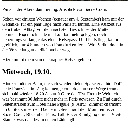
Paris in der Abenddämmerung. Ausblick von Sacre-Cœur.
Schon vor einigen Wochen (genauer am 4. September) kam mir der
Gedanke, für ein paar Tage nach Paris zu fahren. Eine Auszeit aus
dem trüben Alltag, vor dem nächsten Besuch bei der Mutter
nehmen. Eigentlich hätte mir London mehr gelegen, doch
neuerdings verlangte das einen Reisepass. Und Paris liegt, kaum
greiflich, nur 4 Stunden von Frankfurt entfernt. Wie Berlin, doch in
der Vorstellung unendlich weiter weg.
Hier kommt mein vorerst knappes Reisetagebuch:
Mittwoch, 19.10.
Hinreise mit der Bahn, die sich wieder kleine Späße erlaubte. Dafür
nette Französin im Zug kennengelernt, doch unsere Wege trennten
sich bald wieder. 18:20 Ankunft Gare de l’Est. Fremde Welt, ich
war bestimmt 30 Jahre nicht mehr in Paris gewesen. Zu Fuß durch
Seitenstraßen zum Hotel nahe Pigalle (9. Arrt.), Zimmer charmant
im 6. Stock über den Dächern. Gleich rauf den Montmartre, zu
Sacre-Cœur, Blick über Paris. Toll. Erster Rundgang durchs Viertel.
Staune, was da alles an netten Läden gibt.