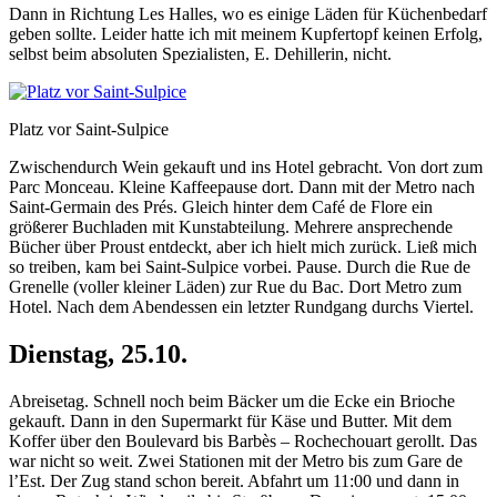
Dann in Richtung Les Halles, wo es einige Läden für Küchenbedarf
geben sollte. Leider hatte ich mit meinem Kupfertopf keinen Erfolg,
selbst beim absoluten Spezialisten, E. Dehillerin, nicht.
Platz vor Saint-Sulpice
Zwischendurch Wein gekauft und ins Hotel gebracht. Von dort zum
Parc Monceau. Kleine Kaffeepause dort. Dann mit der Metro nach
Saint-Germain des Prés. Gleich hinter dem Café de Flore ein
größerer Buchladen mit Kunstabteilung. Mehrere ansprechende
Bücher über Proust entdeckt, aber ich hielt mich zurück. Ließ mich
so treiben, kam bei Saint-Sulpice vorbei. Pause. Durch die Rue de
Grenelle (voller kleiner Läden) zur Rue du Bac. Dort Metro zum
Hotel. Nach dem Abendessen ein letzter Rundgang durchs Viertel.
Dienstag, 25.10.
Abreisetag. Schnell noch beim Bäcker um die Ecke ein Brioche
gekauft. Dann in den Supermarkt für Käse und Butter. Mit dem
Koffer über den Boulevard bis Barbès – Rochechouart gerollt. Das
war nicht so weit. Zwei Stationen mit der Metro bis zum Gare de
l’Est. Der Zug stand schon bereit. Abfahrt um 11:00 und dann in