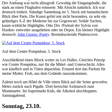
Der Andrang war nicht allzugroß. Gewaltig die Eingangshalle, die
stark an einen Flughafen erinnerte. Mit Absicht natürlich. Ich war
dennoch irritiert. Ständige Sammlung im 5. Stock mit fantastischem
Blick über Paris. Die Kunst gefiel mir nicht besonders, zu sehr ein
geläufiges A-Z der Moderne bis zur Gegenwart. Solide Sachen,
kaum wirkliche Highlights. Otto Dix ›Portrait der Sylvia von
Harden‹ entweder ausgeliehen oder im Depot. Ein kleines Highlight
dennoch:
John Giorno. Poetry
. Beeindruckende Plattencover.
Auf dem Centre Pompidour, 5. Stock
Anschließend einen Block weiter zu Les Halles. Gleiches Prinzip
wie Centre Pompidou, nur für die Mittel- und Unterschicht. Alles
war käuflich und in Tüten abpackbar. Erstand dort das Parfum für
meine Mutter. Froh, aus dem Gelände rauszukommen.
Zuletzt noch am Hôtel de Ville einen Blick auf die Seine geworfen.
Metro zurück nach Pigalle. Dort herrschte Aufmarsch zum
Montmartre. Im Supermarkt Kids, die Alkohol abschleppten.
Samstagabend.
Sonntag, 23.10.