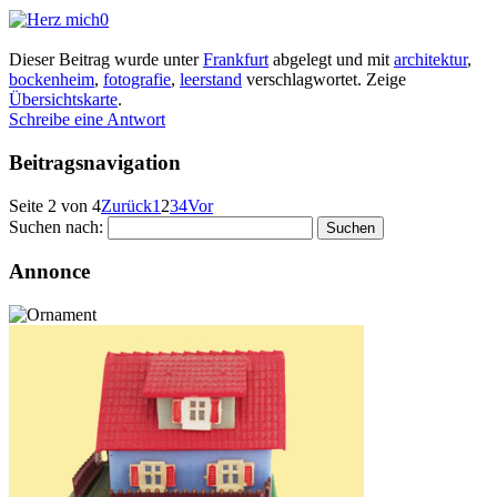
0
Dieser Beitrag wurde unter
Frankfurt
abgelegt und mit
architektur
,
bockenheim
,
fotografie
,
leerstand
verschlagwortet.
Zeige
Übersichtskarte
.
Schreibe eine Antwort
Beitragsnavigation
Seite 2 von 4
Zurück
1
2
3
4
Vor
Suchen nach:
Annonce