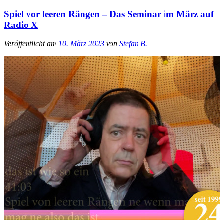
Spiel vor leeren Rängen – Das Seminar im März auf
Radio X
Veröffentlicht am
10. März 2023
von
Stefan B.