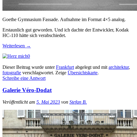
Goethe Gymnasium Fassade. Aufnahme im Format 4×5 analog.
Erstaunlich gut geworden. Und ich dachte der Entwickler, Kodak
HC-110 hätte sich verabschiedet.
Weiterlesen
→
0
Dieser Beitrag wurde unter
Frankfurt
abgelegt und mit
architektur
,
fotografie
verschlagwortet.
Zeige
Übersichtskarte
.
Schreibe eine Antwort
Galerie Véro-Dodat
Veröffentlicht am
5. Mai 2023
von
Stefan B.