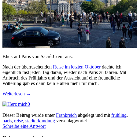
Blick auf Paris von Sacré-Cœur aus.
Nach der überraschenden
Reise im letzten Oktober
dachte ich
eigentlich fast jeden Tag daran, wieder nach Paris zu fahren. Mit
Anbruch des Frühjahrs und der Aussicht auf eine freundliche
Witterung gab es dann kein Halten mehr für mich.
Weiterlesen
→
0
Dieser Beitrag wurde unter
Frankreich
abgelegt und mit
frühling
,
paris
,
reise
,
stadterkundung
verschlagwortet.
Schreibe eine Antwort