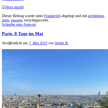
0
Dieser Beitrag wurde unter
Frankreich
abgelegt und mit
architektur
,
paris
,
passage
verschlagwortet.
Schreibe eine Antwort
Paris, 8 Tage im Mai
Veröffentlicht am
7. Mai 2023
von
Stefan B.