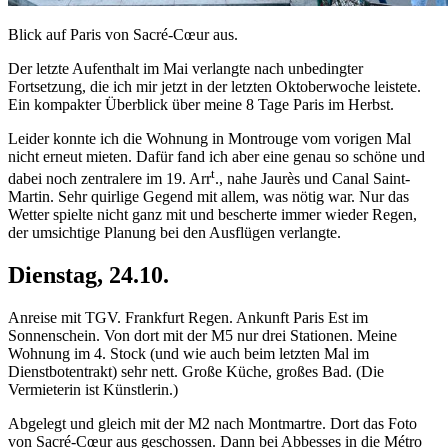
Blick auf Paris von Sacré-Cœur aus.
Der letzte Aufenthalt im Mai verlangte nach unbedingter
Fortsetzung, die ich mir jetzt in der letzten Oktoberwoche leistete.
Ein kompakter Überblick über meine 8 Tage Paris im Herbst.
Leider konnte ich die Wohnung in Montrouge vom vorigen Mal
nicht erneut mieten. Dafür fand ich aber eine genau so schöne und
t
dabei noch zentralere im 19. Arr
., nahe Jaurès und Canal Saint-
Martin. Sehr quirlige Gegend mit allem, was nötig war. Nur das
Wetter spielte nicht ganz mit und bescherte immer wieder Regen,
der umsichtige Planung bei den Ausflügen verlangte.
Dienstag, 24.10.
Anreise mit TGV. Frankfurt Regen. Ankunft Paris Est im
Sonnenschein. Von dort mit der M5 nur drei Stationen. Meine
Wohnung im 4. Stock (und wie auch beim letzten Mal im
Dienstbotentrakt) sehr nett. Große Küche, großes Bad. (Die
Vermieterin ist Künstlerin.)
Abgelegt und gleich mit der M2 nach Montmartre. Dort das Foto
von Sacré-Cœur aus geschossen. Dann bei Abbesses in die Métro