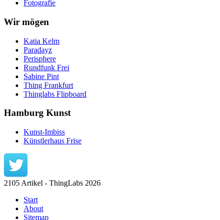
Fotografie
Wir mögen
Katia Kelm
Paradayz
Perisphere
Rundfunk Frei
Sabine Pint
Thing Frankfurt
Thinglabs Flipboard
Hamburg Kunst
Kunst-Imbiss
Künstlerhaus Frise
2105 Artikel - ThingLabs 2026
Start
About
Sitemap