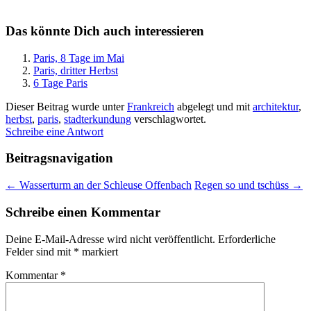
Das könnte Dich auch interessieren
Paris, 8 Tage im Mai
Paris, dritter Herbst
6 Tage Paris
Dieser Beitrag wurde unter
Frankreich
abgelegt und mit
architektur
,
herbst
,
paris
,
stadterkundung
verschlagwortet.
Schreibe eine Antwort
Beitragsnavigation
←
Wasserturm an der Schleuse Offenbach
Regen so und tschüss
→
Schreibe einen Kommentar
Deine E-Mail-Adresse wird nicht veröffentlicht.
Erforderliche
Felder sind mit
*
markiert
Kommentar
*