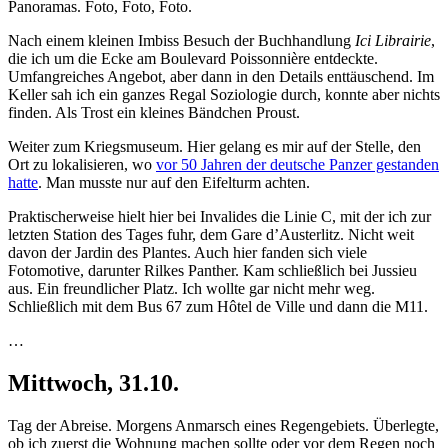
Panoramas. Foto, Foto, Foto.
Nach einem kleinen Imbiss Besuch der Buchhandlung
Ici Librairie
,
die ich um die Ecke am Boulevard Poissonnière entdeckte.
Umfangreiches Angebot, aber dann in den Details enttäuschend. Im
Keller sah ich ein ganzes Regal Soziologie durch, konnte aber nichts
finden. Als Trost ein kleines Bändchen Proust.
Weiter zum Kriegsmuseum. Hier gelang es mir auf der Stelle, den
Ort zu lokalisieren, wo
vor 50 Jahren der deutsche Panzer gestanden
hatte
. Man musste nur auf den Eifelturm achten.
Praktischerweise hielt hier bei Invalides die Linie C, mit der ich zur
letzten Station des Tages fuhr, dem Gare d’Austerlitz. Nicht weit
davon der Jardin des Plantes. Auch hier fanden sich viele
Fotomotive, darunter Rilkes Panther. Kam schließlich bei Jussieu
aus. Ein freundlicher Platz. Ich wollte gar nicht mehr weg.
Schließlich mit dem Bus 67 zum Hôtel de Ville und dann die M11.
…
Mittwoch, 31.10.
Tag der Abreise. Morgens Anmarsch eines Regengebiets. Überlegte,
ob ich zuerst die Wohnung machen sollte oder vor dem Regen noch