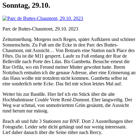
Sonntag, 29.10.
Parc de Buttes-Chaumont, 29.10. 2023
Zeitumstellung. Morgens noch Regen, später Aufklaren und schöner
Sonnenschein. Zu Fuß um die Ecke in den Parc des Buttes-
Chaumont, mit Aussicht… Von Botzaris eine Station nach Place des
Fêtes. Da ist die M11 gesperrt. Laufe zu Fuß entlang der Rue de
Belleville nach Porte des Lilas. Bis Gambetta. Besuche erneut die
Rue Orfila, wo ein Freund meiner Mutter gewohnt hatte. Ihrem
Notizbuch entnahm ich die genaue Adresse, aber eine Erinnerung an
das Haus wollte mir trotzdem nicht kommen. Gambetta selbst ist
eine sonderlich nette Ecke. Das fiel mir schon letztes Mal auf.
Weiter bis zur Bastille. Hier lief ich ein Stück über die alte
Hochbahntrasse Coulée Verte René-Dumont. Eher langweilig. Der
Weg war schmal, von unmotiviertem Grün gesäumt, die Aussicht
rund herum nur mässig.
Brach ab und fuhr 3 Stationen zur BNF. Dort 2 Ausstellungen über
Fotografie. Leider sehr dicht gehängt und nur wenig interessant.
Lief daher danach über die Seine rüber nach Bercy.