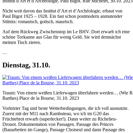
Institut d'Art et d'Archéologie, Paul Bigot. Rue Michelet, 30.10. 2023
Nicht weit davon das Institut d’Art et d’Archéologie, erbaut von
Paul Bigot 1925 – 1928. Ein fast schon postmodern anmutender
Stilmix: romanisch, gotisch, maurisch.
Auf dem Rückweg Zwischenstop im Le BHV. Dort erwarb ich eine
schöne Teekanne aus Glas für wenig Geld. Sie wird demnächst
meinen Tisch zieren.
…
Dienstag, 31.10.
Traum: Von einem weißen Lieferwagen überfahren werden… (Wie R
Barthes) Place de la Bourse, 31.10. 2023
Vorletzter Tag und beste Wetterbedingungen, die ich voll ausnutzte.
Zuerst mit der M11 nach Rambuteau, wo ich im G20 das
Früchtebrot erwarb (superlecker!). Dann weiter zu Richelieu-
Drouot. Dokumentation von Passagen. Passage des Princes
(Bauarbeiten im Gange), Passage Choiseul und dann Passage des