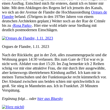
einen Ausflug. Entschied mich für ersteres, damit ich es hinter mir
hätte. Mit dem Abklingen des Regens lief ich jenseits des Kanals,
wo sich an der Avenue de Flandre die Hochhaussiedlung
Orgues de
Flandre
befand. (Übrigens in den 1970er Jahren von einem
deutschen Architekten geplant.) Weiter noch an der Rue de Crimée
bis zu
›Rosa Parks‹
. Hier eine wohl relativ neue Siedlung mit
deutlich postmodernen Einschlägen.
Orgues de Flandre, 1.11. 2023
Nach der Rückkehr, gut in der Zeit, alles zusammengepackt und die
Wohnung gegen 14:30 verlassen. Bis zum Gare de l’Est war es ja
nicht weit. Abfahrt von dort 15:20. Im Zug bemerkte ich 2 Reihen
schräg vor mir eine attraktive Frau, die mir durch ihre ausgewählte,
aber keineswegs übertriebenen Kleidung auffiel. Ich kam mir in
meinen Turnschuhen und der Funktionsjacke recht kümmerlich vor.
Der Abstand zwischen uns beiden schien mir sprichwörtlich zu
groß. Sie stieg in Mannheim aus. Ich in Frankfurt. 20 Minuten
Verspätung.
Ergänzug folgt… oder
hier aus Bluesky
0