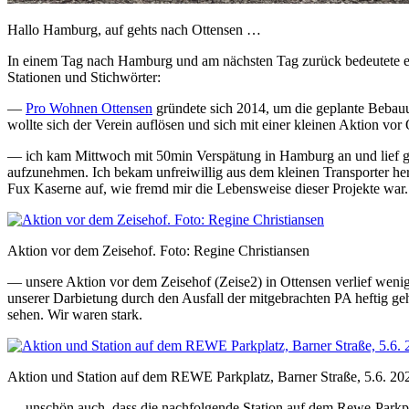
Hallo Hamburg, auf gehts nach Ottensen …
In einem Tag nach Hamburg und am nächsten Tag zurück bedeutete ei
Stationen und Stichwörter:
—
Pro Wohnen Ottensen
gründete sich 2014, um die geplante Bebauu
wollte sich der Verein auflösen und sich mit einer kleinen Aktion vo
— ich kam Mittwoch mit 50min Verspätung in Hamburg an und lief 
aufzunehmen. Ich bekam unfreiwillig aus dem kleinen Transporter hera
Fux Kaserne auf, wie fremd mir die Lebensweise dieser Projekte war
Aktion vor dem Zeisehof. Foto: Regine Christiansen
— unsere Aktion vor dem Zeisehof (Zeise2) in Ottensen verlief wenig
unserer Darbietung durch den Ausfall der mitgebrachten PA heftig geh
sehen. Wir waren stark.
Aktion und Station auf dem REWE Parkplatz, Barner Straße, 5.6. 20
— unschön auch, dass die nachfolgende Station auf dem Rewe-Parkplat