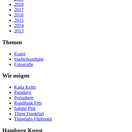
2018
2017
2016
2015
2014
2013
Themen
Kunst
Stadterkundung
Fotografie
Wir mögen
Katia Kelm
Paradayz
Perisphere
Rundfunk Frei
Sabine Pint
Thing Frankfurt
Thinglabs Flipboard
Hamburg Kunst