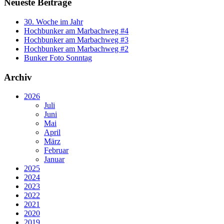
Neueste Beiträge
30. Woche im Jahr
Hochbunker am Marbachweg #4
Hochbunker am Marbachweg #3
Hochbunker am Marbachweg #2
Bunker Foto Sonntag
Archiv
2026
Juli
Juni
Mai
April
März
Februar
Januar
2025
2024
2023
2022
2021
2020
2019