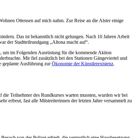
ohnen Ottensen auf mich nahm. Zur Reise an die Alster einige
ndern. Das ist bekanntlich nicht gelungen. Nach 10 Jahren Arbeit
war der Stadtteilrundgang „Altona macht auf“.
e, um im Folgenden Ausrüstung für die kommende Aktion
erbrachte. Mir fiel zusätzlich bei den Stationen Gängeviertel und
ne geplante Ausführung zur
Ökonomie der Künstlerexistenz
.
auf die Teilnehmer des Rundkurses warten mussten, wurden wir bei
erfreut, fast alle Mitstreiterinnen der letzten Jahre versammelt zu
Besuch von der Polizei erhielt, die vermutlich eine Hausbesetzung