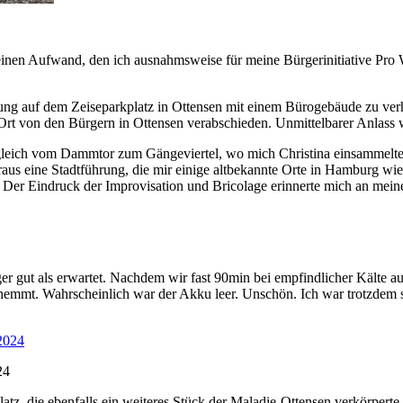
nen Aufwand, den ich ausnahmsweise für meine Bürgerinitiative Pro W
ng auf dem Zeiseparkplatz in Ottensen mit einem Bürogebäude zu verhi
r Ort von den Bürgern in Ottensen verabschieden. Unmittelbarer Anlass 
gleich vom Dammtor zum Gängeviertel, wo mich Christina einsammelt
us eine Stadtführung, die mir einige altbekannte Orte in Hamburg wied
. Der Eindruck der Improvisation und Bricolage erinnerte mich an mei
er gut als erwartet. Nachdem wir fast 90min bei empfindlicher Kälte 
emmt. Wahrscheinlich war der Akku leer. Unschön. Ich war trotzdem sehr 
24
z, die ebenfalls ein weiteres Stück der Maladie-Ottensen verkörperte, 