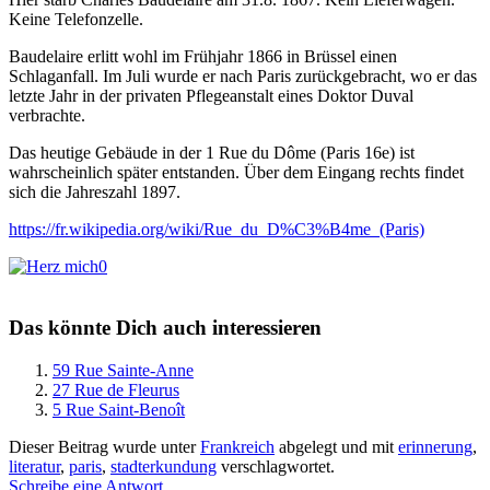
Keine Telefonzelle.
Baudelaire erlitt wohl im Frühjahr 1866 in Brüssel einen
Schlaganfall. Im Juli wurde er nach Paris zurückgebracht, wo er das
letzte Jahr in der privaten Pflegeanstalt eines Doktor Duval
verbrachte.
Das heutige Gebäude in der 1 Rue du Dôme (Paris 16e) ist
wahrscheinlich später entstanden. Über dem Eingang rechts findet
sich die Jahreszahl 1897.
https://fr.wikipedia.org/wiki/Rue_du_D%C3%B4me_(Paris)
0
Das könnte Dich auch interessieren
59 Rue Sainte-Anne
27 Rue de Fleurus
5 Rue Saint-Benoît
Dieser Beitrag wurde unter
Frankreich
abgelegt und mit
erinnerung
,
literatur
,
paris
,
stadterkundung
verschlagwortet.
Schreibe eine Antwort