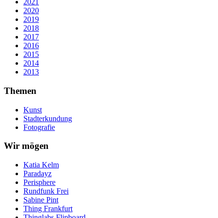
2021
2020
2019
2018
2017
2016
2015
2014
2013
Themen
Kunst
Stadterkundung
Fotografie
Wir mögen
Katia Kelm
Paradayz
Perisphere
Rundfunk Frei
Sabine Pint
Thing Frankfurt
Thinglabs Flipboard