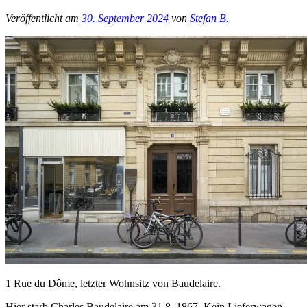
Veröffentlicht am
30. September 2024
von
Stefan B.
1 Rue du Dôme, letzter Wohnsitz von Baudelaire.
Hier starb Charles Baudelaire am 31.8. 1867. Kein Lieferwagen.