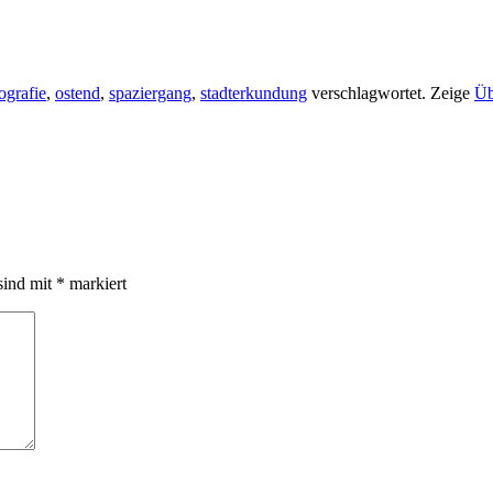
ografie
,
ostend
,
spaziergang
,
stadterkundung
verschlagwortet.
Zeige
Üb
sind mit
*
markiert